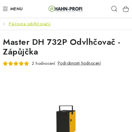
Přejít
Hleda
na
obsah
Půjčovna odvlhčovačů
KLIMATIZACE
Master DH 732P Odvlhčovač -
ELEKTROCENTRÁLY
Zápůjčka
ZAHRADNÍ TECHNIKA
Podrobnosti hodnocení
2 hodnocení
STAVEBNÍ TECHNIKA
AKU NÁŘADÍ
ODVLHČOVAČE
TOPIDLA