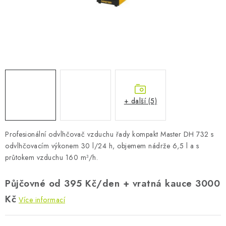
AKUMULAČNÍ KAMNA
ELEKTRICKÉ KRBY
OUTLET
Obchodní podmínky
FAQ
Servis
Reklamace
Kontakty
Ceny přepravy
Ochrana osobních údajů
+ další (5)
Náhradní díly Könner & Söhnen
Reklamační řád
Slovník pojmů
Zpětný odběr elektrozařízení a baterií
Profesionální odvlhčovač vzduchu řady kompakt Master DH 732 s
Návody
Novinky
Blog
Reference
Katalog
odvlhčovacím výkonem 30 l/24 h, objemem nádrže 6,5 l a s
průtokem vzduchu 160 m³/h.
Půjčovné od 395 Kč/den + vratná kauce 3000
Kč
Více informací