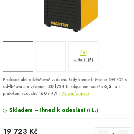
AKUMULAČNÍ KAMNA
ELEKTRICKÉ KRBY
OUTLET
Obchodní podmínky
FAQ
Servis
Reklamace
Kontakty
Ceny přepravy
Ochrana osobních údajů
+ další (5)
Náhradní díly Könner & Söhnen
Reklamační řád
Slovník pojmů
Zpětný odběr elektrozařízení a baterií
Profesionální odvlhčovač vzduchu řady kompakt Master DH 732 s
Návody
Novinky
Blog
Reference
Katalog
odvlhčovacím výkonem
30 l/24 h
, objemem nádrže
6,5 l
a s
průtokem vzduchu
160 m³/h
.
Více informací
Skladem – ihned k odeslání
(1 ks)
19 723 Kč