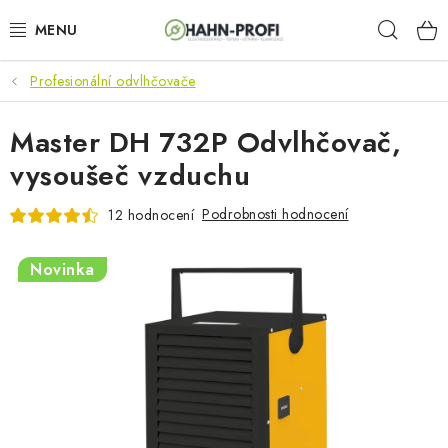
Přejít
Hleda
na
obsah
Profesionální odvlhčovače
KLIMATIZACE
Master DH 732P Odvlhčovač,
ELEKTROCENTRÁLY
vysoušeč vzduchu
ZAHRADNÍ TECHNIKA
Podrobnosti hodnocení
12 hodnocení
STAVEBNÍ TECHNIKA
Novinka
AKU NÁŘADÍ
ODVLHČOVAČE
TOPIDLA