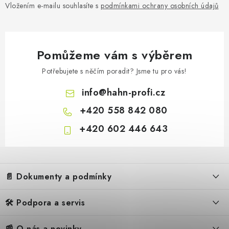
Vložením e-mailu souhlasíte s
podmínkami ochrany osobních údajů
3 738 Kč
Pomůžeme vám s výběrem
Sklade
3 089 Kč bez DPH
Potřebujete s něčím poradit? Jsme tu pro vás!
info
@
hahn-profi.cz
+420 558 842 080
+420 602 446 643
Z
á
📄 Dokumenty a podmínky
p
a
🛠️ Podpora a servis
Obchodní podmínky
t
í
Reklamační řád
📰 O nás a novinky