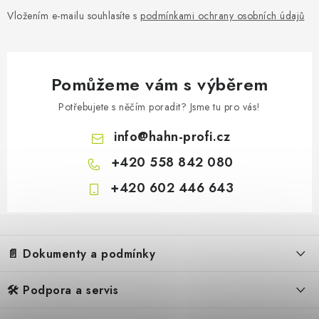
Vložením e-mailu souhlasíte s
podmínkami ochrany osobních údajů
Pomůžeme vám s výběrem
Potřebujete s něčím poradit? Jsme tu pro vás!
info
@
hahn-profi.cz
+420 558 842 080
+420 602 446 643
Z
á
📄 Dokumenty a podmínky
p
a
🛠️ Podpora a servis
Obchodní podmínky
t
Reklamační řád