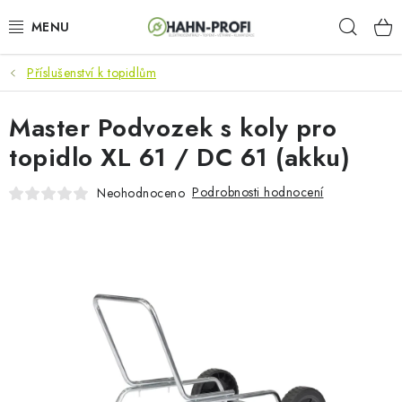
Přejít
Hleda
na
obsah
Příslušenství k topidlům
KLIMATIZACE
Master Podvozek s koly pro
ELEKTROCENTRÁLY
topidlo XL 61 / DC 61 (akku)
ZAHRADNÍ TECHNIKA
Podrobnosti hodnocení
Neohodnoceno
STAVEBNÍ TECHNIKA
AKU NÁŘADÍ
ODVLHČOVAČE
TOPIDLA