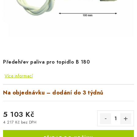
AKUMULAČNÍ KAMNA
ELEKTRICKÉ KRBY
OUTLET
Obchodní podmínky
FAQ
Servis
Reklamace
Kontakty
Ceny přepravy
Ochrana osobních údajů
Předehřev paliva pro topidlo B 180
Náhradní díly Könner & Söhnen
Reklamační řád
Více informací
Slovník pojmů
Zpětný odběr elektrozařízení a baterií
Návody
Novinky
Blog
Reference
Katalog
Na objednávku – dodání do 3 týdnů
5 103 Kč
4 217 Kč bez DPH
Měrná cena: