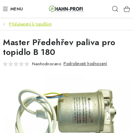
Přejít
Hleda
na
obsah
Příslušenství k topidlům
KLIMATIZACE
Master Předehřev paliva pro
ELEKTROCENTRÁLY
topidlo B 180
ZAHRADNÍ TECHNIKA
Podrobnosti hodnocení
Neohodnoceno
STAVEBNÍ TECHNIKA
AKU NÁŘADÍ
ODVLHČOVAČE
TOPIDLA