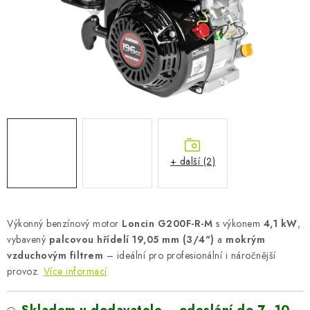
AKUMULAČNÍ KAMNA
ELEKTRICKÉ KRBY
OUTLET
Obchodní podmínky
FAQ
Servis
Reklamace
Kontakty
Ceny přepravy
Ochrana osobních údajů
Náhradní díly Könner & Söhnen
Reklamační řád
+ další (2)
Slovník pojmů
Zpětný odběr elektrozařízení a baterií
Návody
Novinky
Blog
Reference
Katalog
Výkonný benzínový motor
Loncin G200F-R-M
s výkonem
4,1 kW
,
vybavený
palcovou hřídelí 19,05 mm (3/4")
a
mokrým
vzduchovým filtrem
– ideální pro profesionální i náročnější
provoz.
Více informací