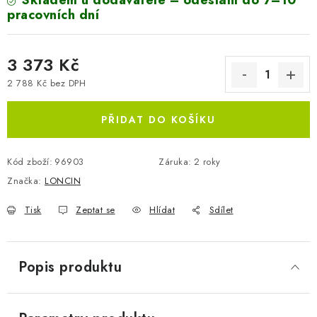
Skladem u dodavatele – odeslání do 7–10
pracovních dní
3 373 Kč
2 788 Kč bez DPH
Měrná cena:
PŘIDAT DO KOŠÍKU
Kód zboží:
96903
Záruka
:
2 roky
Značka:
LONCIN
Tisk
Zeptat se
Hlídat
Sdílet
Popis produktu