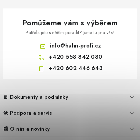
Pomůžeme vám s výběrem
Potřebujete s něčím poradit? Jsme tu pro vás!
info
@
hahn-profi.cz
+420 558 842 080
+420 602 446 643
Z
á
📄 Dokumenty a podmínky
p
a
🛠️ Podpora a servis
Obchodní podmínky
t
í
Reklamační řád
📰 O nás a novinky
FAQ – Často kladené otázky
Ochrana osobních údajů