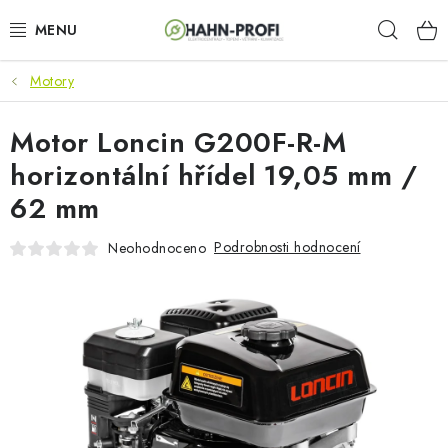
Přejít
Hleda
na
obsah
Motory
KLIMATIZACE
Motor Loncin G200F-R-M
ELEKTROCENTRÁLY
horizontální hřídel 19,05 mm /
ZAHRADNÍ TECHNIKA
62 mm
STAVEBNÍ TECHNIKA
Podrobnosti hodnocení
Neohodnoceno
AKU NÁŘADÍ
ODVLHČOVAČE
TOPIDLA