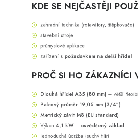
KDE SE NEJČASTĚJI POU
zahradní technika (rotavátory, štěpkovače)
stavební stroje
průmyslové aplikace
zařízení s
požadavkem na delší hřídel
PROČ SI HO ZÁKAZNÍCI V
Dlouhá hřídel A35 (80 mm)
– větší flexib
Palcový průměr 19,05 mm (3/4")
Metrický závit M8 (EU standard)
Výkon
4,1 kW – osvědčený základ
Jednoduchá údržba (suchý filtr)