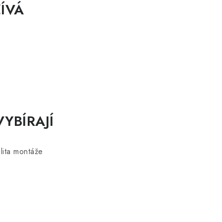
ŽÍVÁ
YBÍRAJÍ
ilita montáže