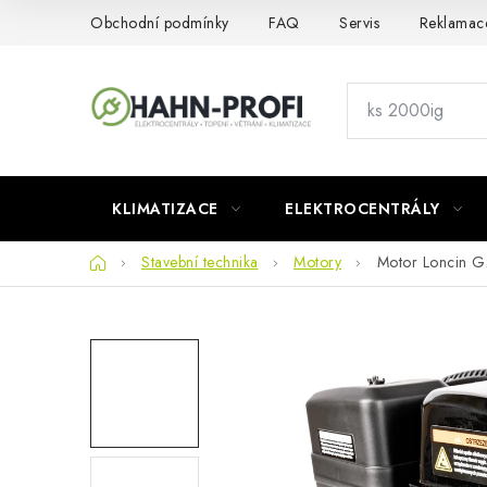
Přejít
Obchodní podmínky
FAQ
Servis
Reklamac
na
obsah
KLIMATIZACE
ELEKTROCENTRÁLY
Domů
Stavební technika
Motory
Motor Loncin G