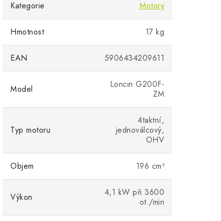
Kategorie
Motory
Hmotnost
17 kg
EAN
5906434209611
Loncin G200F-
Model
ZM
4taktní,
Typ motoru
jednoválcový,
OHV
Objem
196 cm³
4,1 kW při 3600
Výkon
ot./min