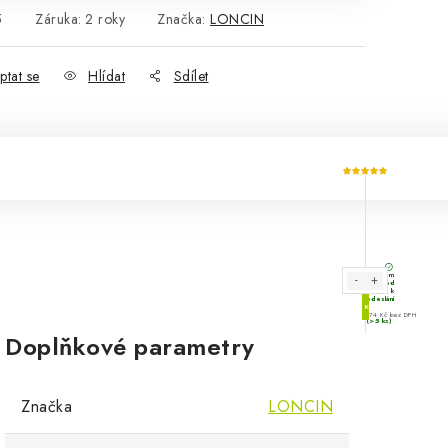
5
Záruka
:
2 roky
Značka:
LONCIN
ptat se
Hlídat
Sdílet
Doplňkové parametry
Značka
LONCIN