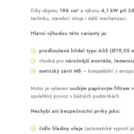
Díky objemu
196 cm³
a výkonu
4,1 kW při 3
techniku, stavební stroje i další mechanizaci.
Hlavní výhodou této varianty je:
prodloužená hřídel typu A35 (Ø19,05 
vhodná pro
náročnější montáže, řemenic
metrický závit M8
– kompatibilní s evrops
Motor je vybaven
suchým papírovým filtrem 
spolehlivý provoz v běžných podmínkách.
Nechybí ani bezpečnostní prvky jako:
čidlo hladiny oleje
(automatické vypnutí př