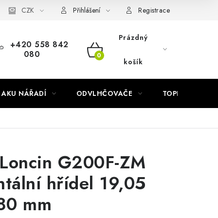
Náhradní díly Könner & Söhnen
CZK
Reklamační řád
Slovník poj
Přihlášení
Registrace
Prázdný
+420 558 842
080
NÁKUPNÍ
košík
KOŠÍK
AKU NÁŘADÍ
ODVLHČOVAČE
TOPIDLA
 Loncin G200F-ZM
ntální hřídel 19,05
80 mm