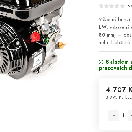
N
Výkonný benzí
kW
, vybavený
80 mm)
– ideál
nebo hlubší ulo
Skladem 
pracovních d
4 707 
3 890 Kč be
Měrná cena