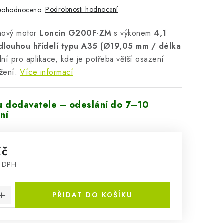
Podrobnosti hodnocení
eohodnoceno
nový motor
Loncin G200F-ZM
s výkonem
4,1
dlouhou hřídelí typu A35 (Ø19,05 mm / délka
ní pro aplikace, kde je potřeba větší osazení
žení.
Více informací
u dodavatele – odeslání do 7–10
ní
Kč
z DPH
:
PŘIDAT DO KOŠÍKU