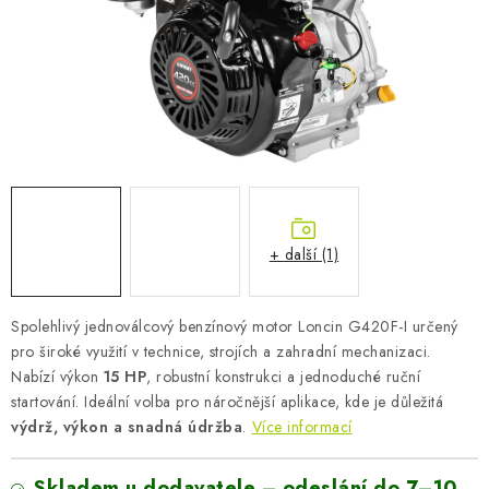
AKUMULAČNÍ KAMNA
ELEKTRICKÉ KRBY
OUTLET
Obchodní podmínky
FAQ
Servis
Reklamace
Kontakty
Ceny přepravy
Ochrana osobních údajů
Náhradní díly Könner & Söhnen
Reklamační řád
+ další (1)
Slovník pojmů
Zpětný odběr elektrozařízení a baterií
Návody
Novinky
Blog
Reference
Katalog
Spolehlivý jednoválcový benzínový motor Loncin G420F-I určený
pro široké využití v technice, strojích a zahradní mechanizaci.
Nabízí výkon
15 HP
, robustní konstrukci a jednoduché ruční
startování. Ideální volba pro náročnější aplikace, kde je důležitá
výdrž, výkon a snadná údržba
.
Více informací
Skladem u dodavatele – odeslání do 7–10