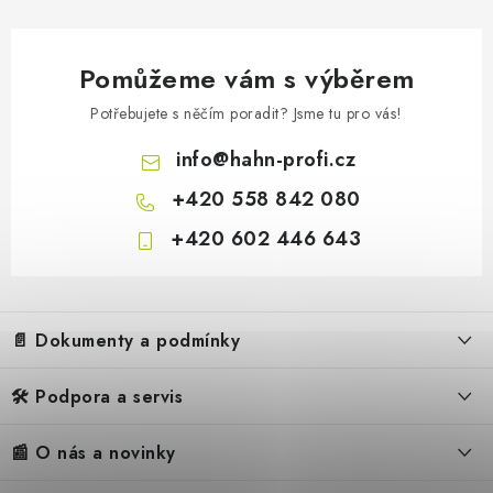
Pomůžeme vám s výběrem
Potřebujete s něčím poradit? Jsme tu pro vás!
info
@
hahn-profi.cz
+420 558 842 080
+420 602 446 643
Z
á
📄 Dokumenty a podmínky
p
a
🛠️ Podpora a servis
Obchodní podmínky
t
í
Reklamační řád
📰 O nás a novinky
FAQ – Často kladené otázky
Ochrana osobních údajů
Servis