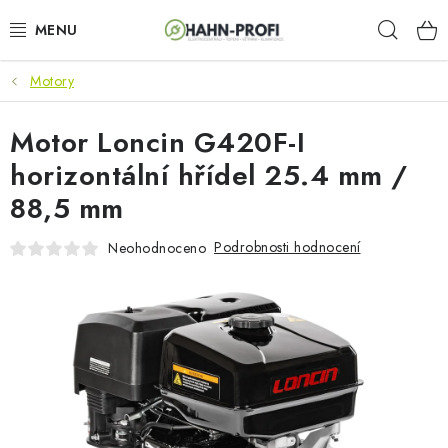
Přejít
Hleda
na
obsah
Motory
KLIMATIZACE
Motor Loncin G420F-I
ELEKTROCENTRÁLY
horizontální hřídel 25.4 mm /
ZAHRADNÍ TECHNIKA
88,5 mm
STAVEBNÍ TECHNIKA
Podrobnosti hodnocení
Neohodnoceno
AKU NÁŘADÍ
ODVLHČOVAČE
TOPIDLA