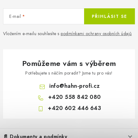
E-mail
PŘIHLÁSIT SE
Vložením e-mailu souhlasíte s
podmínkami ochrany osobních údajů
Pomůžeme vám s výběrem
Potřebujete s něčím poradit? Jsme tu pro vás!
info
@
hahn-profi.cz
+420 558 842 080
+420 602 446 643
Z
á
📄 Dokumenty a podmínky