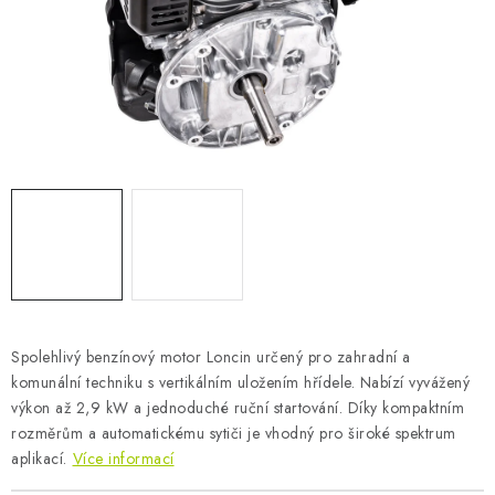
AKUMULAČNÍ KAMNA
ELEKTRICKÉ KRBY
OUTLET
Obchodní podmínky
FAQ
Servis
Reklamace
Kontakty
Ceny přepravy
Ochrana osobních údajů
Náhradní díly Könner & Söhnen
Reklamační řád
Slovník pojmů
Zpětný odběr elektrozařízení a baterií
Návody
Novinky
Blog
Reference
Katalog
Spolehlivý benzínový motor Loncin určený pro zahradní a
komunální techniku s vertikálním uložením hřídele. Nabízí vyvážený
výkon až 2,9 kW a jednoduché ruční startování. Díky kompaktním
rozměrům a automatickému sytiči je vhodný pro široké spektrum
aplikací.
Více informací