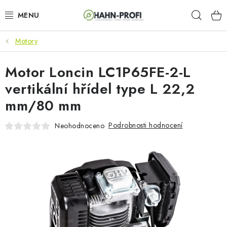
Přejít
Hleda
na
obsah
Motory
KLIMATIZACE
Motor Loncin LC1P65FE-2-L
ELEKTROCENTRÁLY
vertikální hřídel type L 22,2
ZAHRADNÍ TECHNIKA
mm/80 mm
STAVEBNÍ TECHNIKA
Podrobnosti hodnocení
Neohodnoceno
AKU NÁŘADÍ
ODVLHČOVAČE
TOPIDLA