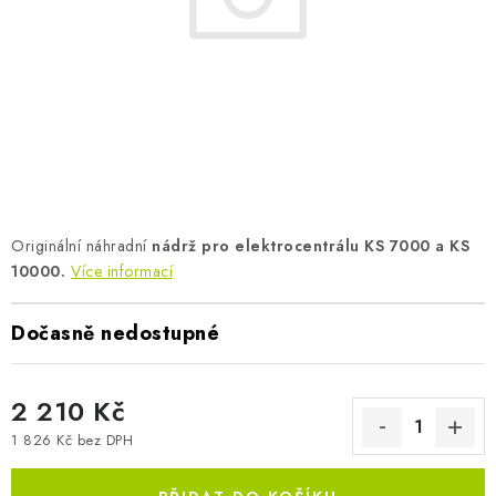
AKUMULAČNÍ KAMNA
ELEKTRICKÉ KRBY
OUTLET
Obchodní podmínky
FAQ
Servis
Reklamace
Kontakty
Ceny přepravy
Ochrana osobních údajů
Originální náhradní
nádrž pro elektrocentrálu KS 7000 a KS
Náhradní díly Könner & Söhnen
Reklamační řád
10000.
Více informací
Slovník pojmů
Zpětný odběr elektrozařízení a baterií
Návody
Novinky
Blog
Reference
Katalog
Dočasně nedostupné
2 210 Kč
1 826 Kč bez DPH
Měrná cena: