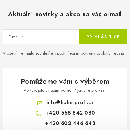
35 551 Kč
Aktuální novinky a akce na váš e-mail
Na objedn
29 381 Kč bez DPH
E-mail
PŘIHLÁSIT SE
Vložením e-mailu souhlasíte s
podmínkami ochrany osobních údajů
Könner & Söhnen Benzínová e
Pomůžeme vám s výběrem
Potřebujete s něčím poradit? Jsme tu pro vás!
info
@
hahn-profi.cz
+420 558 842 080
+420 602 446 643