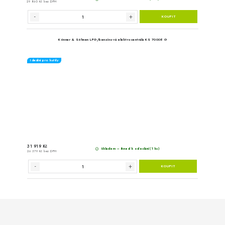
Könner & Söhnen LPG/benzínov