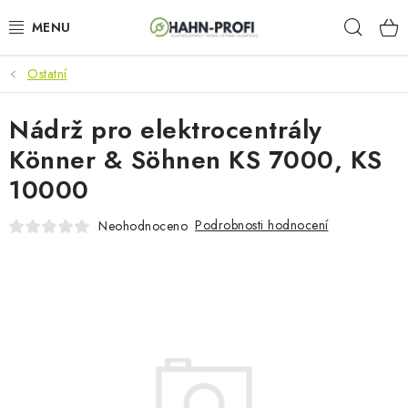
Přejít
Hleda
na
obsah
Ostatní
KLIMATIZACE
Nádrž pro elektrocentrály
ELEKTROCENTRÁLY
Könner & Söhnen KS 7000, KS
ZAHRADNÍ TECHNIKA
10000
STAVEBNÍ TECHNIKA
Podrobnosti hodnocení
Neohodnoceno
AKU NÁŘADÍ
ODVLHČOVAČE
TOPIDLA