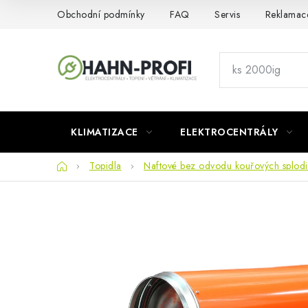
Přejít
Obchodní podmínky
FAQ
Servis
Reklamac
na
obsah
KLIMATIZACE
ELEKTROCENTRÁLY
Domů
Topidla
Naftové bez odvodu kouřových splod