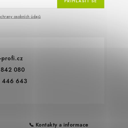
PŘIHLÁSIT SE
chrany osobních údajů
-profi.cz
 842 080
 446 643
📞 Kontakty a informace