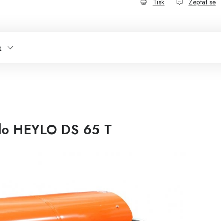
Tisk
Zeptat se
e
dlo HEYLO DS 65 T