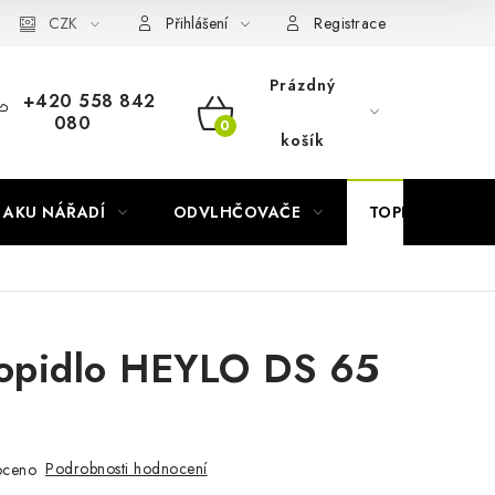
Náhradní díly Könner & Söhnen
CZK
Reklamační řád
Slovník poj
Přihlášení
Registrace
Prázdný
+420 558 842
080
NÁKUPNÍ
košík
KOŠÍK
AKU NÁŘADÍ
ODVLHČOVAČE
TOPIDLA
topidlo HEYLO DS 65
Podrobnosti hodnocení
oceno