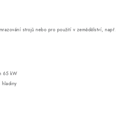
dmrazování strojů nebo pro použití v zemědělství, např.
em 65 kW
 hladiny