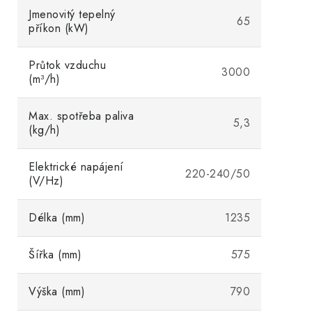
Jmenovitý tepelný
65
příkon (kW)
Průtok vzduchu
3000
(m³/h)
Max. spotřeba paliva
5,3
(kg/h)
Elektrické napájení
220-240/50
(V/Hz)
Délka (mm)
1235
Šířka (mm)
575
Výška (mm)
790