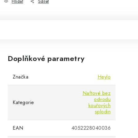
Hlídat
Sdílet
Doplňkové parametry
Značka
Heylo
Naftové bez
odvodu
Kategorie
kouřových
splodin
EAN
4052228040036