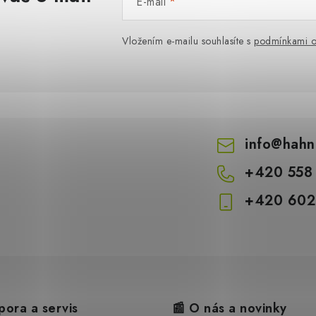
E-mail
Vložením e-mailu souhlasíte s
podmínkami o
info
@
hahn
+420 558
+420 602
pora a servis
📰 O nás a novinky