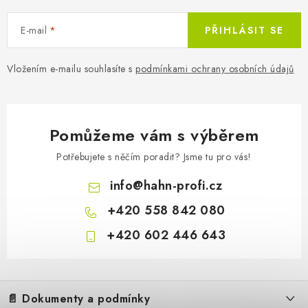
E-mail
PŘIHLÁSIT SE
Vložením e-mailu souhlasíte s
podmínkami ochrany osobních údajů
Pomůžeme vám s výběrem
Potřebujete s něčím poradit? Jsme tu pro vás!
info
@
hahn-profi.cz
9 375 Kč
Na objed
7 748 Kč bez DPH
+420 558 842 080
+420 602 446 643
Z
á
📄 Dokumenty a podmínky
p