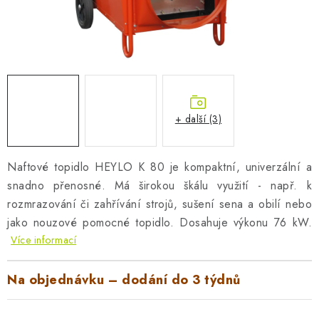
AKUMULAČNÍ KAMNA
ELEKTRICKÉ KRBY
OUTLET
Obchodní podmínky
FAQ
Servis
Reklamace
Kontakty
+ další (3)
Ceny přepravy
Ochrana osobních údajů
Náhradní díly Könner & Söhnen
Reklamační řád
Naftové topidlo HEYLO K 80 je kompaktní, univerzální a
Slovník pojmů
Zpětný odběr elektrozařízení a baterií
snadno přenosné. Má širokou škálu využití - např. k
rozmrazování či zahřívání strojů, sušení sena a obilí nebo
Návody
Novinky
Blog
Reference
Katalog
jako nouzové pomocné topidlo. Dosahuje výkonu 76 kW.
Více informací
Na objednávku – dodání do 3 týdnů