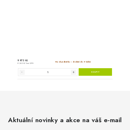
7 173 Kč
Na objed
5 928 Kč bez DPH
HEYLO - Horkovzdušné potr
Aktuální novinky a akce na váš e-mail