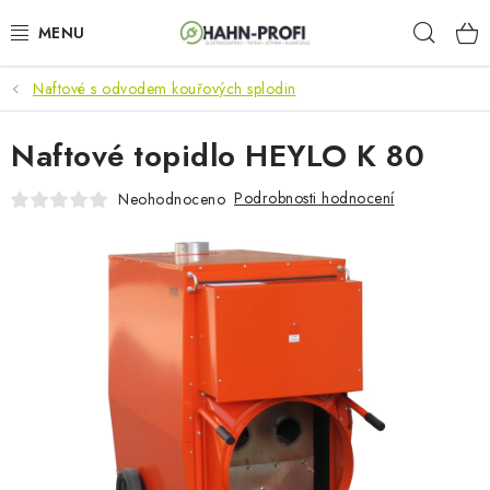
Přejít
Hleda
na
obsah
Naftové s odvodem kouřových splodin
KLIMATIZACE
Naftové topidlo HEYLO K 80
ELEKTROCENTRÁLY
Podrobnosti hodnocení
Neohodnoceno
ZAHRADNÍ TECHNIKA
STAVEBNÍ TECHNIKA
AKU NÁŘADÍ
ODVLHČOVAČE
TOPIDLA