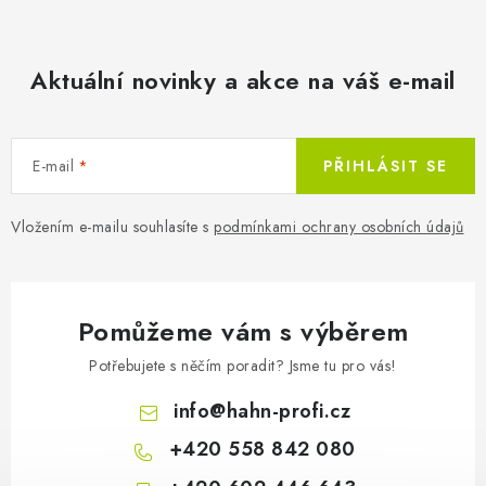
11 190 Kč
12 409 Kč
Skladem
Aktuální novinky a akce na váš e-mail
9 248 Kč bez DPH
E-mail
PŘIHLÁSIT SE
Vložením e-mailu souhlasíte s
podmínkami ochrany osobních údajů
Nástěnný topný panel Technot
Pomůžeme vám s výběrem
Potřebujete s něčím poradit? Jsme tu pro vás!
info
@
hahn-profi.cz
+420 558 842 080