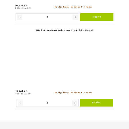
Nástěnný topný panel Technot
9 %
Výprodej