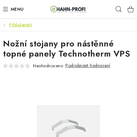
Přejít
Hleda
na
obsah
Příslušenství
KLIMATIZACE
Nožní stojany pro nástěnné
ELEKTROCENTRÁLY
topné panely Technotherm VPS
ZAHRADNÍ TECHNIKA
Podrobnosti hodnocení
Neohodnoceno
STAVEBNÍ TECHNIKA
AKU NÁŘADÍ
ODVLHČOVAČE
TOPIDLA