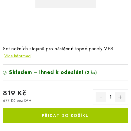
AKUMULAČNÍ KAMNA
ELEKTRICKÉ KRBY
OUTLET
Obchodní podmínky
FAQ
Servis
Reklamace
Kontakty
Set nožních stojanů pro n
ástěnné topné panely VPS.
Více informací
Ceny přepravy
Ochrana osobních údajů
Náhradní díly Könner & Söhnen
Reklamační řád
Skladem – ihned k odeslání
(2 ks)
Slovník pojmů
Zpětný odběr elektrozařízení a baterií
Návody
Novinky
Blog
Reference
Katalog
819 Kč
677 Kč bez DPH
Měrná cena:
PŘIDAT DO KOŠÍKU