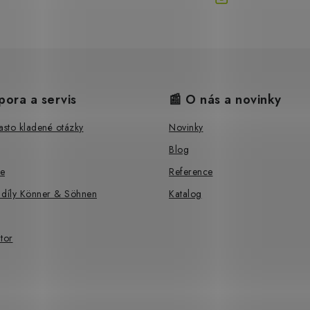
pora a servis
📰 O nás a novinky
sto kladené otázky
Novinky
Blog
e
Reference
 díly Könner & Söhnen
Katalog
tor