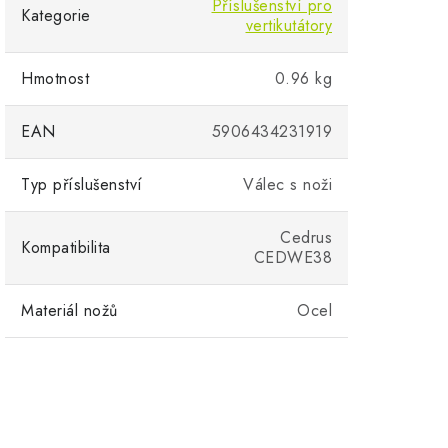
Příslušenství pro
Kategorie
vertikutátory
Hmotnost
0.96 kg
EAN
5906434231919
Typ příslušenství
Válec s noži
Cedrus
Kompatibilita
CEDWE38
Materiál nožů
Ocel