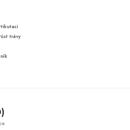
tikutaci
ůst trávy
vník
)
ce.