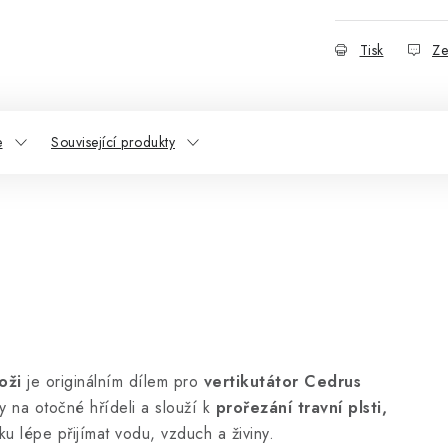
Tisk
Ze
e
Související produkty
oži
je originálním dílem pro
vertikutátor Cedrus
 na otočné hřídeli a slouží k
prořezání travní plsti,
ku lépe přijímat vodu, vzduch a živiny.