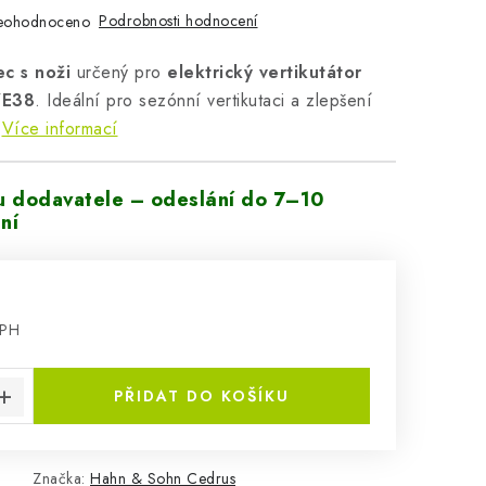
Podrobnosti hodnocení
eohodnoceno
ec s noži
určený pro
elektrický vertikutátor
WE38
. Ideální pro sezónní vertikutaci a zlepšení
Více informací
u dodavatele – odeslání do 7–10
ní
DPH
:
PŘIDAT DO KOŠÍKU
Značka:
Hahn & Sohn Cedrus