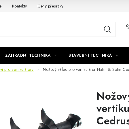
e
Kontakty
Ceny přepravy
Ochrana osobních údajů
ZAHRADNÍ TECHNIKA
STAVEBNÍ TECHNIKA
tví pro vertikutátory
Nožový válec pro vertikutátor Hahn & Sohn C
Nožový
vertik
Cedru