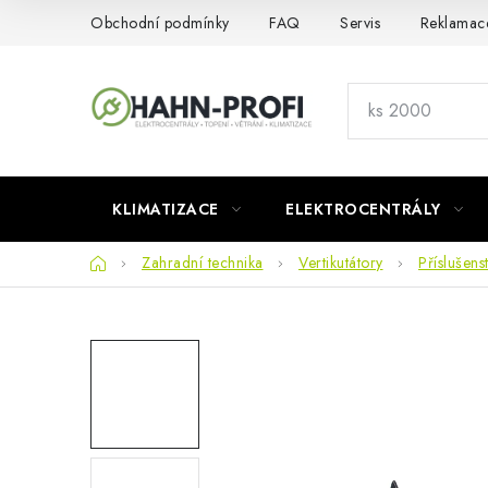
Přejít
Obchodní podmínky
FAQ
Servis
Reklamac
na
obsah
KLIMATIZACE
ELEKTROCENTRÁLY
Domů
Zahradní technika
Vertikutátory
Příslušens