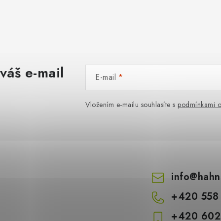
váš e-mail
E-mail
Vložením e-mailu souhlasíte s
podmínkami o
info
@
hahn
+420 558
+420 602