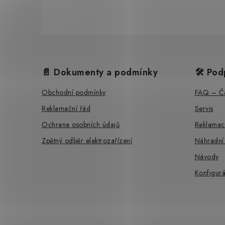
Z
á
📄 Dokumenty a podmínky
🛠️ Pod
p
Obchodní podmínky
FAQ – Ča
a
Reklamační řád
Servis
t
Ochrana osobních údajů
Reklamac
í
Zpětný odběr elektrozařízení
Náhradní
Návody
Konfigurá