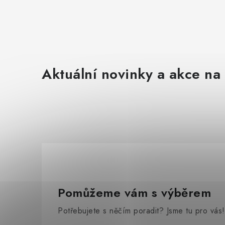
Aktuální novinky a akce na 
Pomůžeme vám s výběrem
Potřebujete s něčím poradit? Jsme tu pro vás!