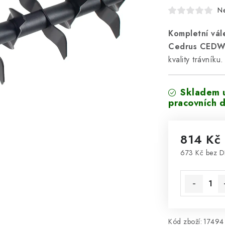
N
Kompletní vál
Cedrus CED
kvality trávníku.
Skladem 
pracovních d
814 Kč
673 Kč bez 
Měrná cena
Kód zboží:
17494