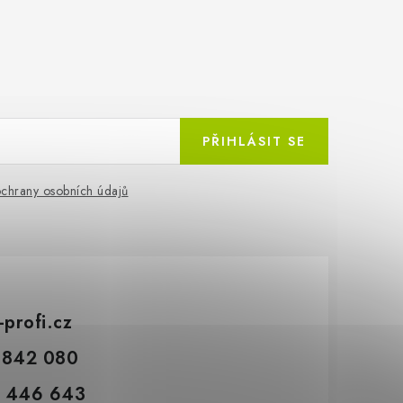
PŘIHLÁSIT SE
chrany osobních údajů
-profi.cz
 842 080
 446 643