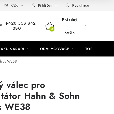
Náhradní díly Könner & Söhnen
CZK
Reklamační řád
Slovník poj
Přihlášení
Registrace
Prázdný
+420 558 842
080
NÁKUPNÍ
košík
KOŠÍK
AKU NÁŘADÍ
ODVLHČOVAČE
TOPIDLA
edrus WE38
 válec pro
utátor Hahn & Sohn
s WE38