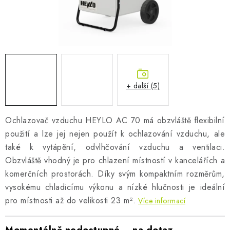
AKUMULAČNÍ KAMNA
ELEKTRICKÉ KRBY
OUTLET
Obchodní podmínky
FAQ
Servis
Reklamace
Kontakty
+ další (5)
Ceny přepravy
Ochrana osobních údajů
Náhradní díly Könner & Söhnen
Reklamační řád
Ochlazovač vzduchu HEYLO AC 70 má obzvláště flexibilní
Slovník pojmů
Zpětný odběr elektrozařízení a baterií
použití a lze jej nejen použít k ochlazování vzduchu, ale
také k vytápění, odvlhčování vzduchu a ventilaci.
Návody
Novinky
Blog
Reference
Katalog
Obzvláště vhodný je pro chlazení místností v kancelářích a
komerčních prostorách. Díky svým kompaktním rozměrům,
vysokému chladicímu výkonu a nízké hlučnosti je ideální
pro místnosti až do velikosti 23 m².
Více informací