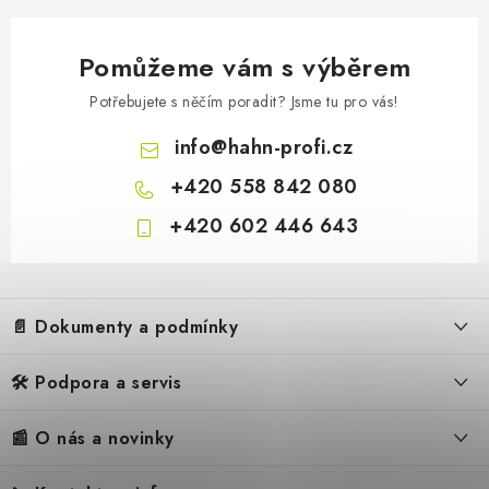
Pomůžeme vám s výběrem
Potřebujete s něčím poradit? Jsme tu pro vás!
info
@
hahn-profi.cz
+420 558 842 080
+420 602 446 643
Z
á
📄 Dokumenty a podmínky
p
a
🛠️ Podpora a servis
Obchodní podmínky
t
í
Reklamační řád
📰 O nás a novinky
FAQ – Často kladené otázky
Ochrana osobních údajů
Servis