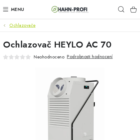
Přejít
Hleda
na
obsah
Ochlazovače
KLIMATIZACE
Ochlazovač HEYLO AC 70
ELEKTROCENTRÁLY
Podrobnosti hodnocení
Neohodnoceno
ZAHRADNÍ TECHNIKA
STAVEBNÍ TECHNIKA
AKU NÁŘADÍ
ODVLHČOVAČE
TOPIDLA