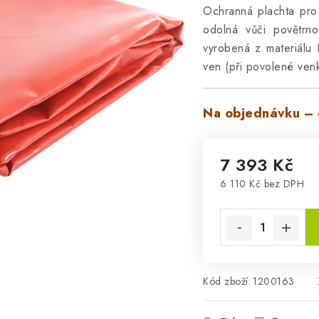
Ochranná plachta pro
odolná vůči povětrno
vyrobená z materiálu 
ven (při povolené venk
Na objednávku – 
7 393 Kč
6 110 Kč bez DPH
Měrná cena:
Kód zboží:
1200163