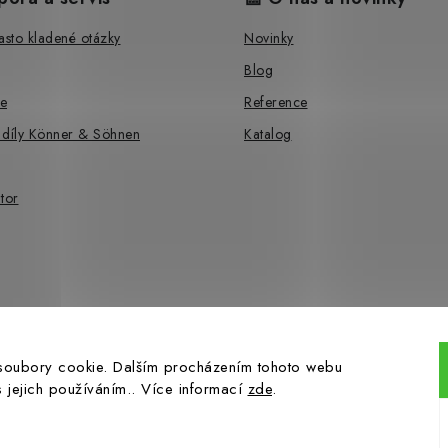
sto kladené otázky
Novinky
Blog
e
Reference
 díly Könner & Söhnen
Katalog
tor
soubory cookie. Dalším procházením tohoto webu
s jejich používáním.. Více informací
zde
.
pyright 2026
Hahn-profi.cz
. Všechna práva vyhrazena.
Upravit nastavení cook
Vytvořil Shoptet Premium