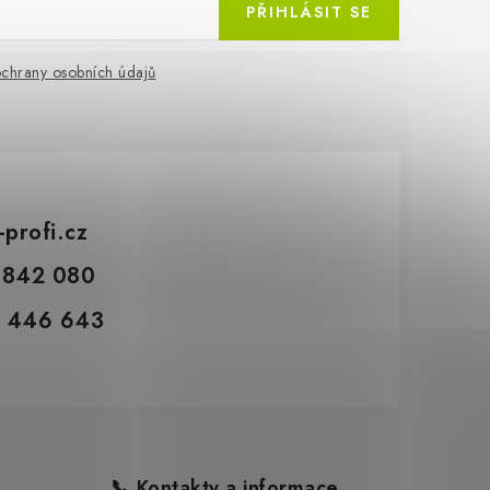
PŘIHLÁSIT SE
chrany osobních údajů
-profi.cz
 842 080
 446 643
📞 Kontakty a informace