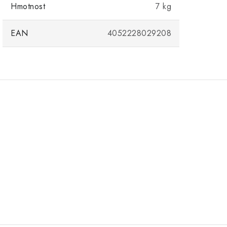
Hmotnost
7 kg
EAN
4052228029208