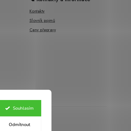
Kontakty
Slovník pojmů
Ceny přepravy
Souhlasím
ies
Odmítnout