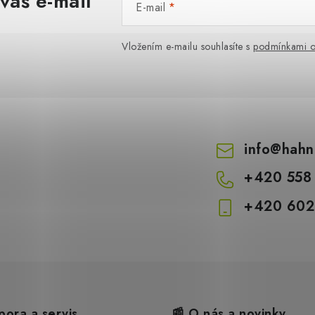
váš e-mail
E-mail
Vložením e-mailu souhlasíte s
podmínkami o
info
@
hahn
+420 558
+420 602
pora a servis
📰 O nás a novinky