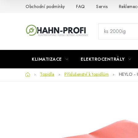
Přejít
Obchodní podmínky
FAQ
Servis
Reklamac
na
obsah
KLIMATIZACE
ELEKTROCENTRÁLY
Domů
Topidla
Příslušenství k topidlům
HEYLO - O