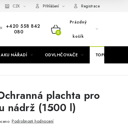
Náhradní díly Könner & Söhnen
CZK
Reklamační řád
Slovník poj
Přihlášení
Registrace
Prázdný
+420 558 842
080
NÁKUPNÍ
košík
KOŠÍK
AKU NÁŘADÍ
ODVLHČOVAČE
TOPIDLA
Ochranná plachta pro
u nádrž (1500 l)
Podrobnosti hodnocení
oceno