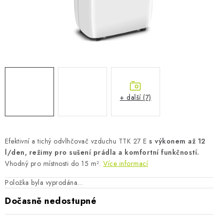
AKUMULAČNÍ KAMNA
ELEKTRICKÉ KRBY
OUTLET
Obchodní podmínky
FAQ
Servis
Reklamace
Kontakty
Ceny přepravy
Ochrana osobních údajů
+ další (7)
Náhradní díly Könner & Söhnen
Reklamační řád
Slovník pojmů
Zpětný odběr elektrozařízení a baterií
Návody
Novinky
Blog
Reference
Katalog
Efektivní a tichý odvlhčovač vzduchu TTK 27 E
s výkonem až 12
l/den, režimy pro sušení prádla a komfortní funkčností.
Vhodný pro místnosti do 15 m².
Více informací
Položka byla vyprodána…
Dočasně nedostupné