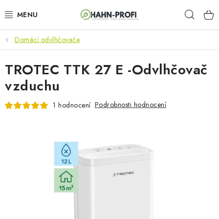
Přejít
Hleda
na
obsah
Domácí odvlhčovače
KLIMATIZACE
TROTEC TTK 27 E -Odvlhčovač
ELEKTROCENTRÁLY
vzduchu
ZAHRADNÍ TECHNIKA
Podrobnosti hodnocení
1 hodnocení
STAVEBNÍ TECHNIKA
AKU NÁŘADÍ
ODVLHČOVAČE
TOPIDLA