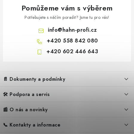
Pomůžeme vám s výběrem
Potřebujete s něčím poradit? Jsme tu pro vás!
info
@
hahn-profi.cz
+420 558 842 080
+420 602 446 643
Z
á
📄 Dokumenty a podmínky
p
a
🛠️ Podpora a servis
Obchodní podmínky
t
í
Reklamační řád
📰 O nás a novinky
FAQ – Často kladené otázky
Ochrana osobních údajů
Servis
Zpětný odběr elektrozařízení
📞 Kontakty a informace
Novinky
Reklamace