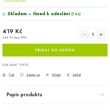
Více informací
Skladem – ihned k odeslání
(1 ks)
419 Kč
346 Kč bez DPH
Měrná cena:
PŘIDAT DO KOŠÍKU
Kód zboží:
19693
Tisk
Zeptat se
Hlídat
Sdílet
Popis produktu