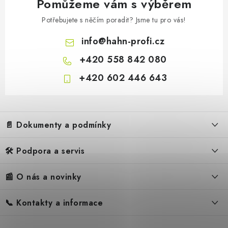
Pomůžeme vám s výběrem
Potřebujete s něčím poradit? Jsme tu pro vás!
info
@
hahn-profi.cz
+420 558 842 080
+420 602 446 643
Z
á
📄 Dokumenty a podmínky
p
a
🛠️ Podpora a servis
Obchodní podmínky
t
í
Reklamační řád
📰 O nás a novinky
FAQ – Často kladené otázky
Ochrana osobních údajů
Servis
Zpětný odběr elektrozařízení
📞 Kontakty a informace
Novinky
Reklamace
Blog
Náhradní díly Könner & Söhnen