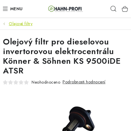
Přejít
Hleda
na
obsah
Olejové filtry
KLIMATIZACE
Olejový filtr pro dieselovou
ELEKTROCENTRÁLY
invertorovou elektrocentrálu
ZAHRADNÍ TECHNIKA
Könner & Söhnen KS 9500iDE
ATSR
STAVEBNÍ TECHNIKA
Podrobnosti hodnocení
Neohodnoceno
AKU NÁŘADÍ
ODVLHČOVAČE
TOPIDLA