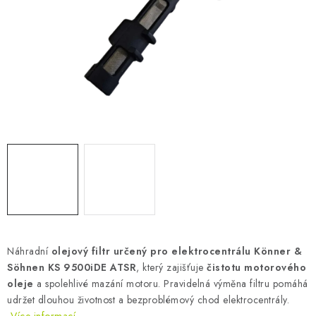
AKUMULAČNÍ KAMNA
ELEKTRICKÉ KRBY
OUTLET
Obchodní podmínky
FAQ
Servis
Reklamace
Kontakty
Ceny přepravy
Ochrana osobních údajů
Náhradní díly Könner & Söhnen
Reklamační řád
Slovník pojmů
Zpětný odběr elektrozařízení a baterií
Návody
Novinky
Blog
Reference
Katalog
Náhradní
olejový filtr určený pro elektrocentrálu Könner &
Söhnen KS 9500iDE ATSR
, který zajišťuje
čistotu motorového
oleje
a spolehlivé mazání motoru. Pravidelná výměna filtru pomáhá
udržet dlouhou životnost a bezproblémový chod elektrocentrály.