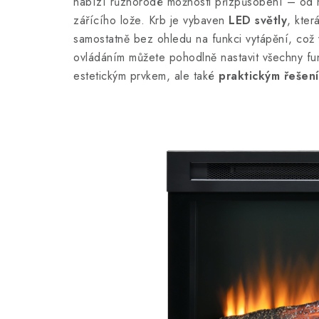
nabízí různorodé možnosti přizpůsobení – od 
zářícího lože. Krb je vybaven
LED světly
, kter
samostatně bez ohledu na funkci vytápění, což
ovládáním můžete pohodlně nastavit všechny fun
estetickým prvkem, ale také
praktickým řešení