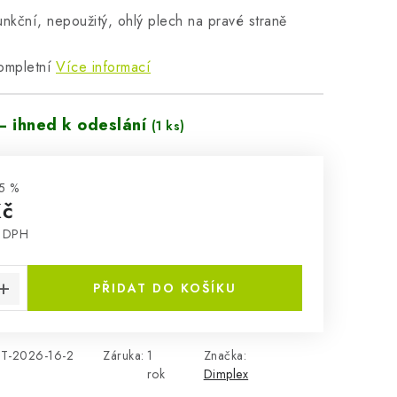
funkční, nepoužitý, ohlý plech na pravé straně
kompletní
Více informací
– ihned k odeslání
(1 ks)
5 %
Kč
z DPH
:
PŘIDAT DO KOŠÍKU
T-2026-16-2
Záruka
:
1
Značka:
rok
Dimplex