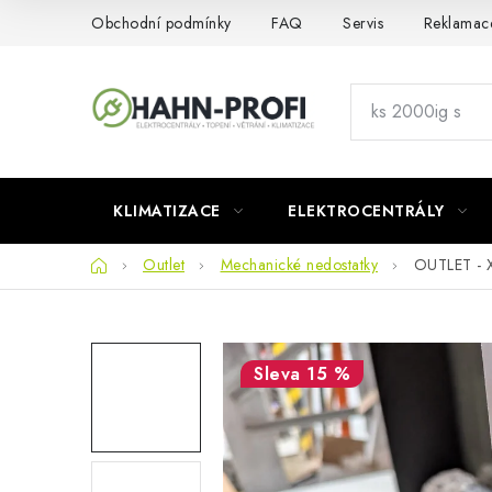
Přejít
Obchodní podmínky
FAQ
Servis
Reklamac
na
obsah
KLIMATIZACE
ELEKTROCENTRÁLY
Domů
Outlet
Mechanické nedostatky
OUTLET - X
15 %