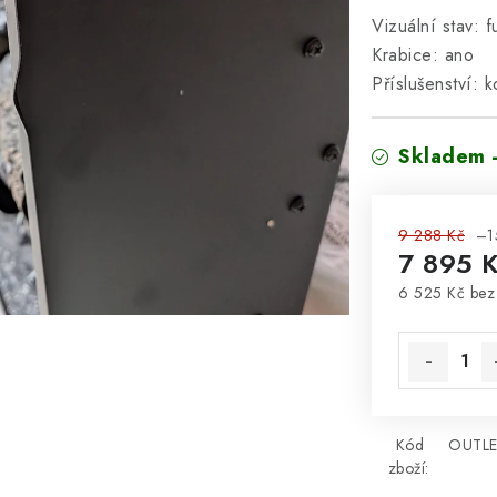
Vizuální stav: 
Krabice: ano
Příslušenství: 
Skladem 
9 288 Kč
–1
7 895 
6 525 Kč be
Měrná cena
Kód
OUTLE
zboží: