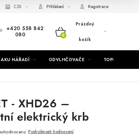
Náhradní díly Könner & Söhnen
CZK
Reklamační řád
Slovník poj
Přihlášení
Registrace
Prázdný
+420 558 842
080
NÁKUPNÍ
košík
KOŠÍK
AKU NÁŘADÍ
ODVLHČOVAČE
TOPIDLA
T - XHD26 –
tní elektrický krb
Podrobnosti hodnocení
eohodnoceno