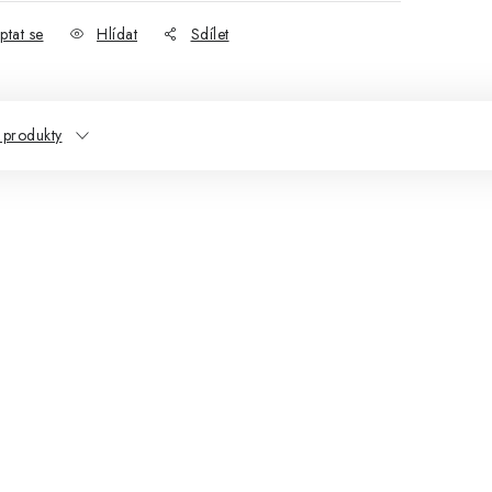
ptat se
Hlídat
Sdílet
produkty