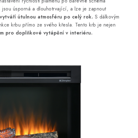
nastavení rychlosti plamenů po barevné schéma
á jsou úsporná a dlouhotrvající, a lze je zapnout
vytváří útulnou atmosféru po celý rok.
S dálkovým
kce krbu přímo ze svého křesla. Tento krb je nejen
m pro doplňkové vytápění v interiéru.