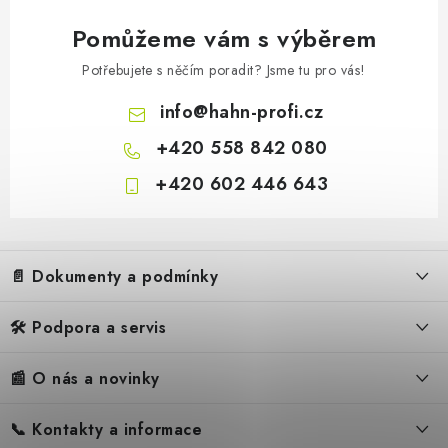
Pomůžeme vám s výběrem
Potřebujete s něčím poradit? Jsme tu pro vás!
info
@
hahn-profi.cz
+420 558 842 080
+420 602 446 643
Z
á
📄 Dokumenty a podmínky
p
a
🛠️ Podpora a servis
Obchodní podmínky
t
í
Reklamační řád
📰 O nás a novinky
FAQ – Často kladené otázky
Ochrana osobních údajů
Servis
Zpětný odběr elektrozařízení
📞 Kontakty a informace
Novinky
Reklamace