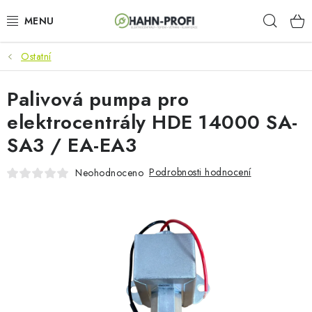
Přejít
Hleda
na
obsah
Ostatní
KLIMATIZACE
Palivová pumpa pro
ELEKTROCENTRÁLY
elektrocentrály HDE 14000 SA-
ZAHRADNÍ TECHNIKA
SA3 / EA-EA3
STAVEBNÍ TECHNIKA
Podrobnosti hodnocení
Neohodnoceno
AKU NÁŘADÍ
ODVLHČOVAČE
TOPIDLA