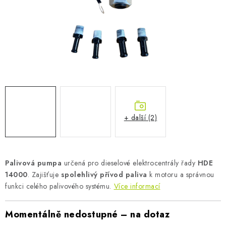
AKUMULAČNÍ KAMNA
ELEKTRICKÉ KRBY
OUTLET
Obchodní podmínky
FAQ
Servis
Reklamace
Kontakty
Ceny přepravy
Ochrana osobních údajů
Náhradní díly Könner & Söhnen
Reklamační řád
+ další (2)
Slovník pojmů
Zpětný odběr elektrozařízení a baterií
Návody
Novinky
Blog
Reference
Katalog
Palivová pumpa
určená pro dieselové elektrocentrály řady
HDE
14000
. Zajišťuje
spolehlivý přívod paliva
k motoru a správnou
funkci celého palivového systému.
Více informací
Momentálně nedostupné – na dotaz