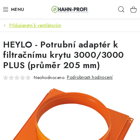
Přejít
Hleda
na
obsah
Příslušenství k ventilátorům
KLIMATIZACE
HEYLO - Potrubní adaptér k
ELEKTROCENTRÁLY
filtračnímu krytu 3000/3000
ZAHRADNÍ TECHNIKA
PLUS (průměr 205 mm)
STAVEBNÍ TECHNIKA
Podrobnosti hodnocení
Neohodnoceno
AKU NÁŘADÍ
ODVLHČOVAČE
TOPIDLA