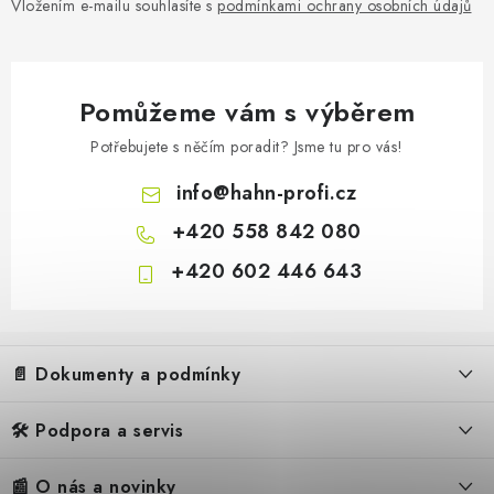
Vložením e-mailu souhlasíte s
podmínkami ochrany osobních údajů
Pomůžeme vám s výběrem
Potřebujete s něčím poradit? Jsme tu pro vás!
info
@
hahn-profi.cz
+420 558 842 080
+420 602 446 643
Z
á
📄 Dokumenty a podmínky
p
a
🛠️ Podpora a servis
Obchodní podmínky
t
í
Reklamační řád
📰 O nás a novinky
FAQ – Často kladené otázky