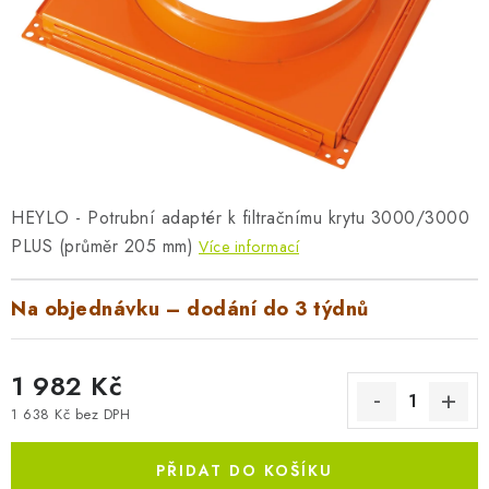
AKUMULAČNÍ KAMNA
ELEKTRICKÉ KRBY
OUTLET
Obchodní podmínky
FAQ
Servis
Reklamace
Kontakty
Ceny přepravy
Ochrana osobních údajů
HEYLO - Potrubní adaptér k filtračnímu krytu 3000/3000
PLUS (průměr 205 mm)
Náhradní díly Könner & Söhnen
Reklamační řád
Více informací
Slovník pojmů
Zpětný odběr elektrozařízení a baterií
Na objednávku – dodání do 3 týdnů
Návody
Novinky
Blog
Reference
Katalog
1 982 Kč
1 638 Kč bez DPH
Měrná cena:
PŘIDAT DO KOŠÍKU