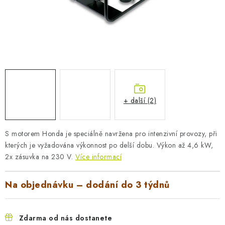
AKUMULAČNÍ KAMNA
ELEKTRICKÉ KRBY
OUTLET
Obchodní podmínky
FAQ
Servis
Reklamace
Kontakty
Ceny přepravy
Ochrana osobních údajů
+ další (2)
Náhradní díly Könner & Söhnen
Reklamační řád
Slovník pojmů
Zpětný odběr elektrozařízení a baterií
S motorem Honda je speciálně navržena pro intenzivní provozy, při
Návody
Novinky
Blog
Reference
Katalog
kterých je vyžadována výkonnost po delší dobu. Výkon až 4,6 kW,
2x zásuvka na 230 V.
Více informací
Na objednávku – dodání do 3 týdnů
Zdarma od nás dostanete