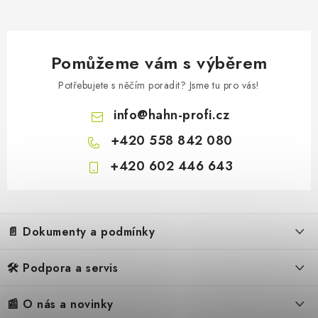
Pomůžeme vám s výběrem
Potřebujete s něčím poradit? Jsme tu pro vás!
info
@
hahn-profi.cz
+420 558 842 080
+420 602 446 643
Z
á
📄 Dokumenty a podmínky
p
a
🛠️ Podpora a servis
Obchodní podmínky
t
í
Reklamační řád
📰 O nás a novinky
FAQ – Často kladené otázky
Ochrana osobních údajů