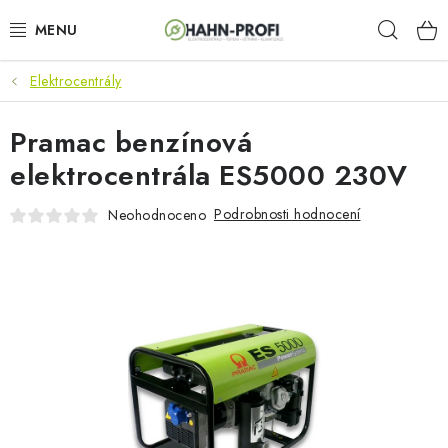
Přejít
Hleda
na
obsah
Elektrocentrály
KLIMATIZACE
Pramac benzínová
ELEKTROCENTRÁLY
elektrocentrála ES5000 230V
ZAHRADNÍ TECHNIKA
Podrobnosti hodnocení
Neohodnoceno
STAVEBNÍ TECHNIKA
AKU NÁŘADÍ
ODVLHČOVAČE
TOPIDLA