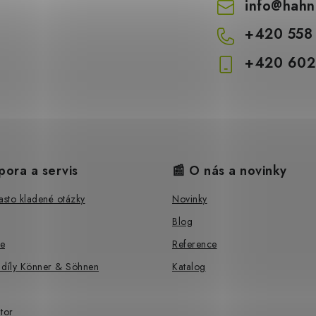
info
@
hahn
+420 558
+420 602
pora a servis
📰 O nás a novinky
sto kladené otázky
Novinky
Blog
e
Reference
 díly Könner & Söhnen
Katalog
tor