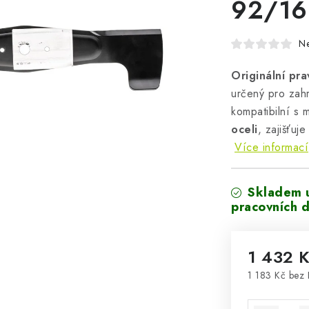
92/16
N
Originální pr
určený pro zahr
kompatibilní s
oceli
, zajišťuj
Více informací
Skladem 
pracovních d
1 432 
1 183 Kč bez
Měrná cena