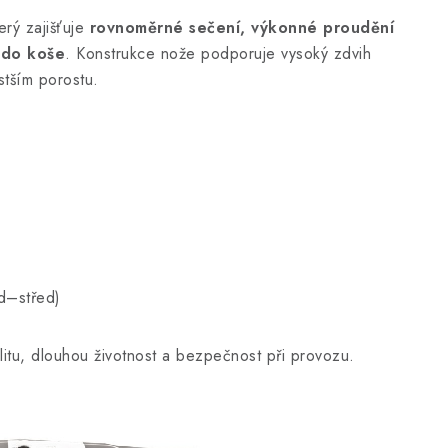
erý zajišťuje
rovnoměrné sečení, výkonné proudění
 do koše
. Konstrukce nože podporuje vysoký zdvih
stším porostu.
d–střed)
litu, dlouhou životnost a bezpečnost při provozu.