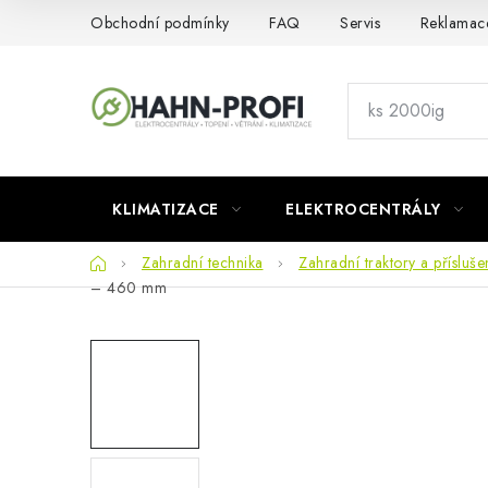
Přejít
Obchodní podmínky
FAQ
Servis
Reklamac
na
obsah
KLIMATIZACE
ELEKTROCENTRÁLY
Domů
Zahradní technika
Zahradní traktory a příslušen
– 460 mm