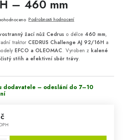
H – 460 mm
Podrobnosti hodnocení
eohodnoceno
avostranný žací nůž Cedrus
o délce
460 mm
,
adní traktor
CEDRUS Challenge AJ 92/16H
a
 modely
EFCO a OLEOMAC
. Vyroben z
kalené
e
čistý střih a efektivní sběr trávy
.
u dodavatele – odeslání do 7–10
ní
Kč
 DPH
: