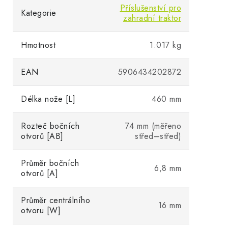
Příslušenství pro
Kategorie
zahradní traktor
Hmotnost
1.017 kg
EAN
5906434202872
Délka nože [L]
460 mm
Rozteč bočních
74 mm (měřeno
otvorů [AB]
střed–střed)
Průměr bočních
6,8 mm
otvorů [A]
Průměr centrálního
16 mm
otvoru [W]