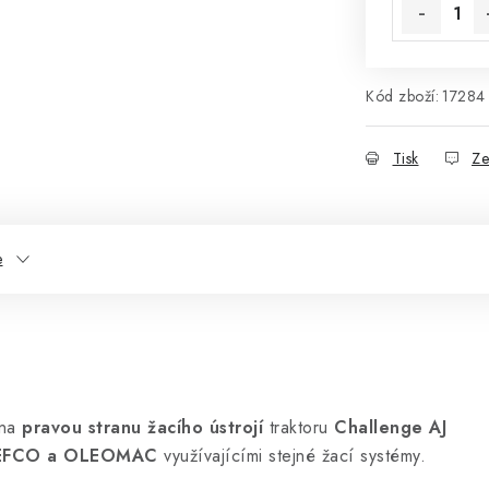
Kód zboží:
17284
Tisk
Ze
e
 na
pravou stranu žacího ústrojí
traktoru
Challenge AJ
EFCO a OLEOMAC
využívajícími stejné žací systémy.