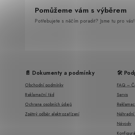
Pomůžeme vám s výběrem
Potřebujete s něčím poradit? Jsme tu pro vás!
Z
á
📄 Dokumenty a podmínky
🛠️ Pod
p
Obchodní podmínky
FAQ – Ča
a
Reklamační řád
Servis
t
Ochrana osobních údajů
Reklamac
í
Zpětný odběr elektrozařízení
Náhradní
Návody
Konfigurá