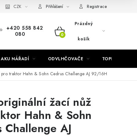
Náhradní díly Könner & Söhnen
CZK
Reklamační řád
Slovník poj
Přihlášení
Registrace
Prázdný
+420 558 842
080
NÁKUPNÍ
košík
KOŠÍK
AKU NÁŘADÍ
ODVLHČOVAČE
TOPIDLA
ůž pro traktor Hahn & Sohn Cedrus Challenge AJ 92/16H
originální žací nůž
aktor Hahn & Sohn
 Challenge AJ