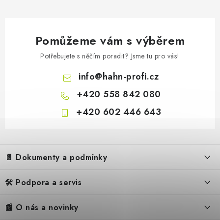
Pomůžeme vám s výběrem
Potřebujete s něčím poradit? Jsme tu pro vás!
info
@
hahn-profi.cz
+420 558 842 080
+420 602 446 643
Z
á
📄 Dokumenty a podmínky
p
a
🛠️ Podpora a servis
Obchodní podmínky
t
í
Reklamační řád
📰 O nás a novinky
FAQ – Často kladené otázky
Ochrana osobních údajů