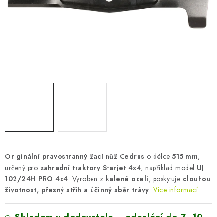
AKUMULAČNÍ KAMNA
ELEKTRICKÉ KRBY
OUTLET
Obchodní podmínky
FAQ
Servis
Reklamace
Kontakty
Ceny přepravy
Ochrana osobních údajů
Náhradní díly Könner & Söhnen
Reklamační řád
Slovník pojmů
Zpětný odběr elektrozařízení a baterií
Návody
Novinky
Blog
Reference
Katalog
Originální pravostranný žací nůž Cedrus
o délce
515 mm
,
určený pro
zahradní traktory Starjet 4x4
, například model
UJ
102/24H PRO 4x4
. Vyroben z
kalené oceli
, poskytuje
dlouhou
životnost, přesný střih a účinný sběr trávy
.
Více informací