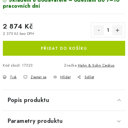
Skladem u dodavatele – odeslání do 7–10
pracovních dní
2 874 Kč
2 375 Kč bez DPH
Měrná cena:
PŘIDAT DO KOŠÍKU
Kód zboží:
17323
Značka:
Hahn & Sohn Cedrus
Tisk
Zeptat se
Hlídat
Sdílet
Popis produktu
Parametry produktu