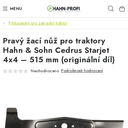
Přejít
Hleda
na
obsah
Příslušenství pro zahradní traktor
KLIMATIZACE
Pravý žací nůž pro traktory
ELEKTROCENTRÁLY
Hahn & Sohn Cedrus Starjet
ZAHRADNÍ TECHNIKA
4x4 – 515 mm (originální díl)
STAVEBNÍ TECHNIKA
Podrobnosti hodnocení
Neohodnoceno
AKU NÁŘADÍ
ODVLHČOVAČE
TOPIDLA