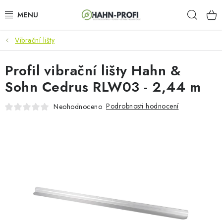
Přejít
Hleda
na
obsah
Vibrační lišty
KLIMATIZACE
Profil vibrační lišty Hahn &
ELEKTROCENTRÁLY
Sohn Cedrus RLW03 - 2,44 m
ZAHRADNÍ TECHNIKA
Podrobnosti hodnocení
Neohodnoceno
STAVEBNÍ TECHNIKA
AKU NÁŘADÍ
ODVLHČOVAČE
TOPIDLA