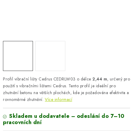
AKUMULAČNÍ KAMNA
ELEKTRICKÉ KRBY
OUTLET
Obchodní podmínky
FAQ
Servis
Reklamace
Kontakty
Ceny přepravy
Ochrana osobních údajů
Náhradní díly Könner & Söhnen
Reklamační řád
Slovník pojmů
Zpětný odběr elektrozařízení a baterií
Profil vibrační lišty Cedrus CEDRLW03 o délce
2,44 m
, určený pro
Návody
Novinky
Blog
Reference
Katalog
použití s vibračními lištami Cedrus. Tento profil je ideální pro
zhutnění betonu na větších plochách, kde je požadována efektivita a
rovnoměrné zhutnění.
Více informací
Skladem u dodavatele – odeslání do 7–10
pracovních dní