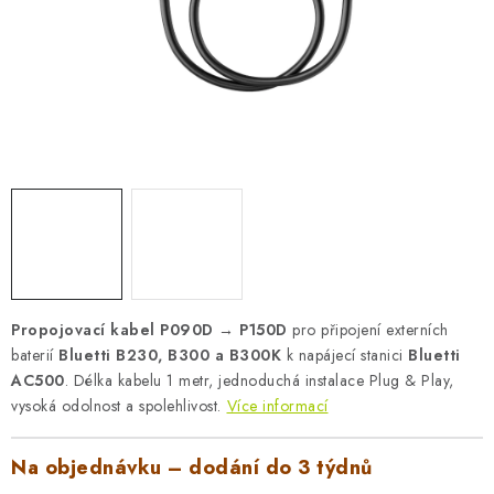
AKUMULAČNÍ KAMNA
ELEKTRICKÉ KRBY
OUTLET
Obchodní podmínky
FAQ
Servis
Reklamace
Kontakty
Ceny přepravy
Ochrana osobních údajů
Náhradní díly Könner & Söhnen
Reklamační řád
Slovník pojmů
Zpětný odběr elektrozařízení a baterií
Návody
Novinky
Blog
Reference
Katalog
Propojovací kabel P090D → P150D
pro připojení externích
baterií
Bluetti B230, B300 a B300K
k napájecí stanici
Bluetti
AC500
. Délka kabelu 1 metr, jednoduchá instalace Plug & Play,
vysoká odolnost a spolehlivost.
Více informací
Na objednávku – dodání do 3 týdnů