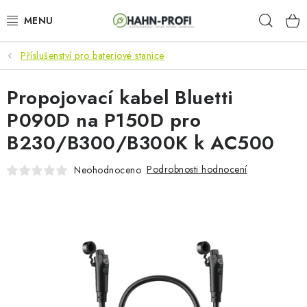
Přejít
Hleda
na
obsah
Příslušenství pro bateriové stanice
KLIMATIZACE
Propojovací kabel Bluetti
ELEKTROCENTRÁLY
P090D na P150D pro
ZAHRADNÍ TECHNIKA
B230/B300/B300K k AC500
STAVEBNÍ TECHNIKA
Podrobnosti hodnocení
Neohodnoceno
AKU NÁŘADÍ
ODVLHČOVAČE
TOPIDLA