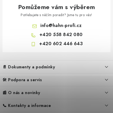
Pomůžeme vám s výběrem
Potřebujete s něčím poradit? Jsme tu pro vás!
info
@
hahn-profi.cz
+420 558 842 080
+420 602 446 643
Z
á
📄 Dokumenty a podmínky
p
a
🛠️ Podpora a servis
Obchodní podmínky
t
í
Reklamační řád
📰 O nás a novinky
FAQ – Často kladené otázky
Ochrana osobních údajů
Servis
Zpětný odběr elektrozařízení
📞 Kontakty a informace
Novinky
Reklamace