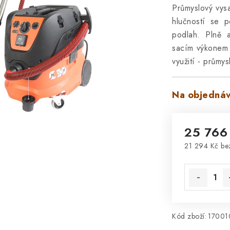
Průmyslový vy
hlučností se 
podlah. Plně a
sacím výkonem č
využití - průmys
Na objednáv
25 766
21 294 Kč b
Měrná cena
Kód zboží:
17001