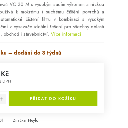
savač VC 30 M s vysokým sacím výkonem a nízkou
používá k mokrému i suchému čištění povrchů a
utomatické čištění filtru v kombinaci s vysokým
iní z vysavače ideální řešení pro všechny oblasti
l, obchod i stavebnictví.
Více informací
ku – dodání do 3 týdnů
 Kč
ez DPH
:
PŘIDAT DO KOŠÍKU
01
Značka:
Heylo