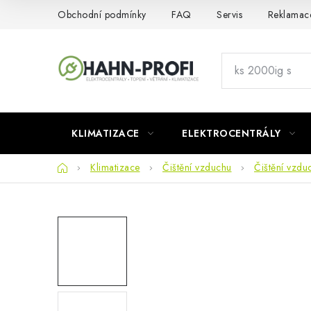
Přejít
Obchodní podmínky
FAQ
Servis
Reklamac
na
obsah
KLIMATIZACE
ELEKTROCENTRÁLY
Domů
Klimatizace
Čištění vzduchu
Čištění vzdu