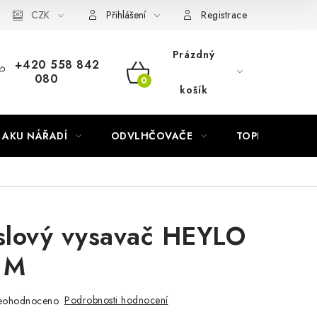
Náhradní díly Könner & Söhnen
CZK
Reklamační řád
Slovník poj
Přihlášení
Registrace
Prázdný
+420 558 842
080
NÁKUPNÍ
košík
KOŠÍK
AKU NÁŘADÍ
ODVLHČOVAČE
TOPIDLA
slový vysavač HEYLO
 M
Podrobnosti hodnocení
eohodnoceno