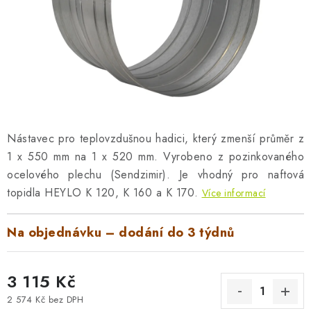
AKUMULAČNÍ KAMNA
ELEKTRICKÉ KRBY
OUTLET
Obchodní podmínky
FAQ
Servis
Reklamace
Kontakty
Ceny přepravy
Ochrana osobních údajů
Nástavec pro teplovzdušnou hadici, který zmenší průměr z
1 x 550 mm na 1 x 520 mm. Vyrobeno z pozinkovaného
Náhradní díly Könner & Söhnen
Reklamační řád
ocelového plechu (Sendzimir). Je vhodný pro naftová
Slovník pojmů
Zpětný odběr elektrozařízení a baterií
topidla HEYLO K 120, K 160 a K 170.
Více informací
Návody
Novinky
Blog
Reference
Katalog
Na objednávku – dodání do 3 týdnů
3 115 Kč
2 574 Kč bez DPH