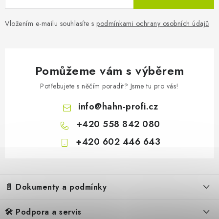
Vložením e-mailu souhlasíte s
podmínkami ochrany osobních údajů
Pomůžeme vám s výběrem
Potřebujete s něčím poradit? Jsme tu pro vás!
info
@
hahn-profi.cz
+420 558 842 080
+420 602 446 643
Z
á
📄 Dokumenty a podmínky
p
a
🛠️ Podpora a servis
Obchodní podmínky