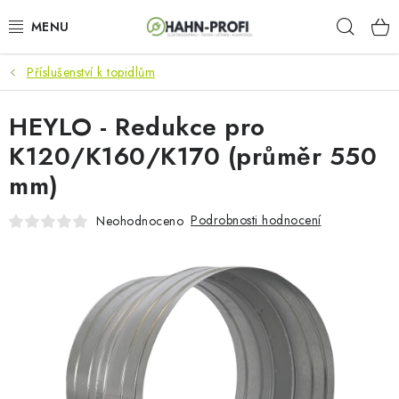
Přejít
Hleda
na
obsah
Příslušenství k topidlům
KLIMATIZACE
HEYLO - Redukce pro
ELEKTROCENTRÁLY
K120/K160/K170 (průměr 550
ZAHRADNÍ TECHNIKA
mm)
STAVEBNÍ TECHNIKA
Podrobnosti hodnocení
Neohodnoceno
AKU NÁŘADÍ
ODVLHČOVAČE
TOPIDLA