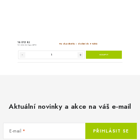
19 788 Kč
Na objedn
16 354 Kč bez DPH
Aktuální novinky a akce na váš e-mail
E-mail
PŘIHLÁSIT SE