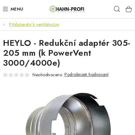
Přejít
Hleda
na
obsah
Příslušenství k ventilátorům
KLIMATIZACE
HEYLO - Redukční adaptér 305-
ELEKTROCENTRÁLY
205 mm (k PowerVent
ZAHRADNÍ TECHNIKA
3000/4000e)
STAVEBNÍ TECHNIKA
Podrobnosti hodnocení
Neohodnoceno
AKU NÁŘADÍ
ODVLHČOVAČE
TOPIDLA