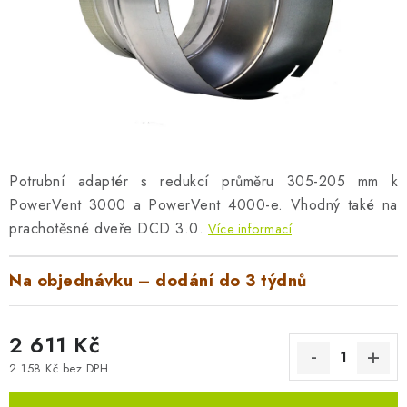
AKUMULAČNÍ KAMNA
ELEKTRICKÉ KRBY
OUTLET
Obchodní podmínky
FAQ
Servis
Reklamace
Kontakty
Ceny přepravy
Ochrana osobních údajů
Potrubní adaptér s redukcí průměru 305-205 mm k
PowerVent 3000 a PowerVent 4000-e. Vhodný také na
Náhradní díly Könner & Söhnen
Reklamační řád
prachotěsné dveře DCD 3.0.
Více informací
Slovník pojmů
Zpětný odběr elektrozařízení a baterií
Návody
Novinky
Blog
Reference
Katalog
Na objednávku – dodání do 3 týdnů
2 611 Kč
2 158 Kč bez DPH
Měrná cena: