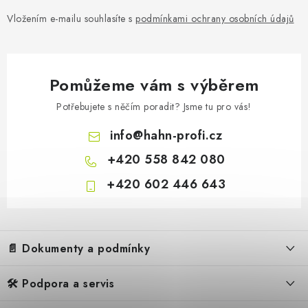
HEYLO - Potrubní adaptér 3-cestný (
Vložením e-mailu souhlasíte s
podmínkami ochrany osobních údajů
Pomůžeme vám s výběrem
Potřebujete s něčím poradit? Jsme tu pro vás!
info
@
hahn-profi.cz
+420 558 842 080
+420 602 446 643
Z
á
📄 Dokumenty a podmínky
p
a
🛠️ Podpora a servis
Obchodní podmínky
t
2 926 Kč
Na objed
2 418 Kč bez DPH
Reklamační řád