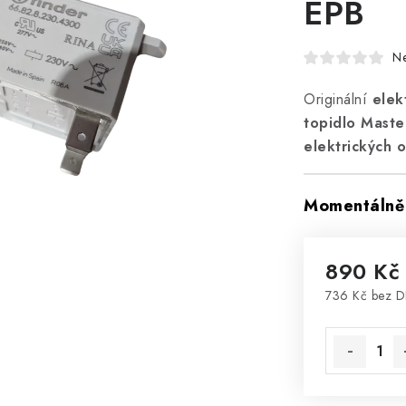
EPB
N
Originální
elek
topidlo Maste
elektrických 
Momentálně 
890 Kč
736 Kč bez 
Měrná cena