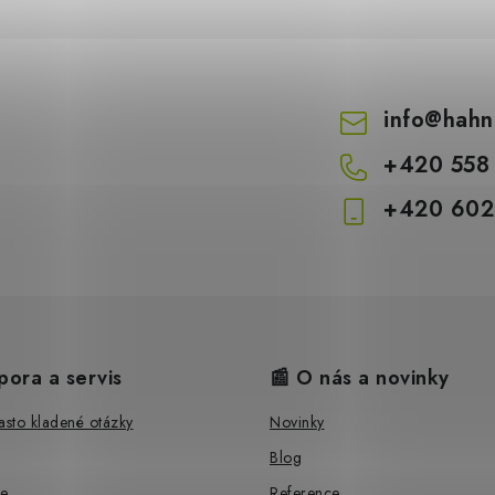
info
@
hahn
+420 558
+420 602
pora a servis
📰 O nás a novinky
sto kladené otázky
Novinky
Blog
e
Reference