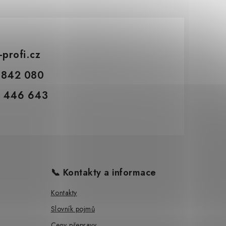
-profi.cz
 842 080
 446 643
📞 Kontakty a informace
Kontakty
Slovník pojmů
Ceny přepravy