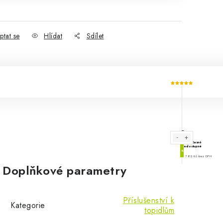
ptat se
Hlídat
Sdílet
Doplňkové parametry
Příslušenství k
Kategorie
topidlům