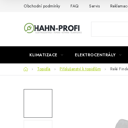
Přejít
Obchodní podmínky
FAQ
Servis
Reklamac
na
obsah
KLIMATIZACE
ELEKTROCENTRÁLY
Domů
Topidla
Příslušenství k topidlům
Relé Find