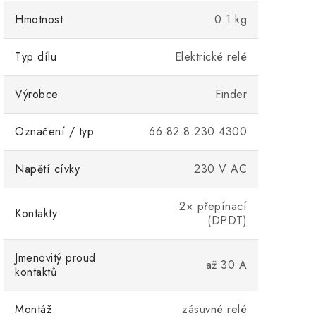
Hmotnost
0.1 kg
Typ dílu
Elektrické relé
Výrobce
Finder
Označení / typ
66.82.8.230.4300
Napětí cívky
230 V AC
2× přepínací
Kontakty
(DPDT)
Jmenovitý proud
až 30 A
kontaktů
Montáž
zásuvné relé