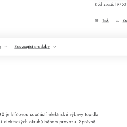
Kód zboží:
19753
Tisk
Ze
e
Související produkty
00
je klíčovou součástí elektrické výbavy topidla
ení elektrických okruhů během provozu. Správně