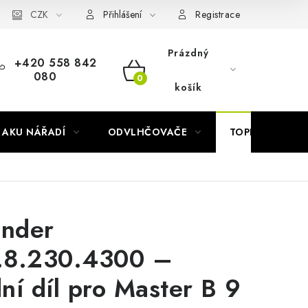
Náhradní díly Könner & Söhnen
CZK
Reklamační řád
Slovník poj
Přihlášení
Registrace
Prázdný
+420 558 842
080
NÁKUPNÍ
košík
KOŠÍK
AKU NÁŘADÍ
ODVLHČOVAČE
TOPIDLA
inder
.8.230.4300 –
ní díl pro Master B 9