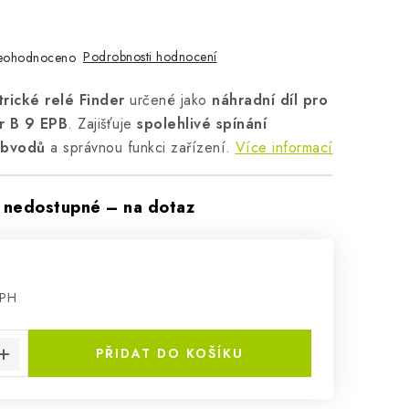
Podrobnosti hodnocení
eohodnoceno
trické relé Finder
určené jako
náhradní díl pro
r B 9 EPB
. Zajišťuje
spolehlivé spínání
obvodů
a správnou funkci zařízení.
Více informací
nedostupné – na dotaz
DPH
:
PŘIDAT DO KOŠÍKU