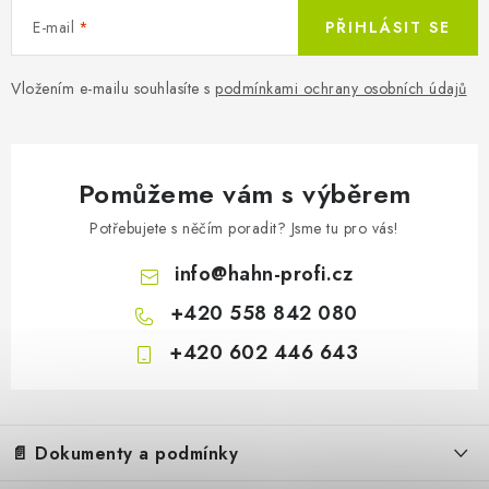
E-mail
PŘIHLÁSIT SE
Vložením e-mailu souhlasíte s
podmínkami ochrany osobních údajů
Pomůžeme vám s výběrem
Potřebujete s něčím poradit? Jsme tu pro vás!
info
@
hahn-profi.cz
+420 558 842 080
+420 602 446 643
Z
á
📄 Dokumenty a podmínky
p