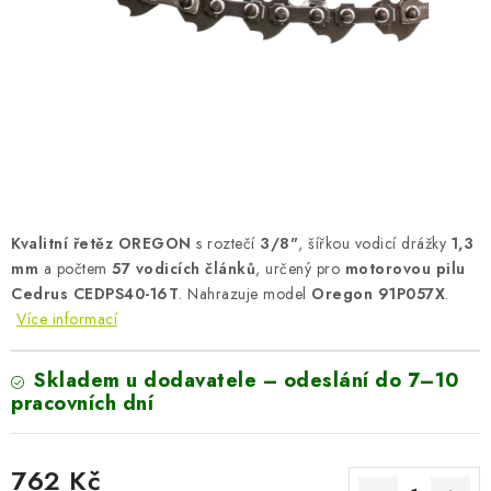
AKUMULAČNÍ KAMNA
ELEKTRICKÉ KRBY
OUTLET
Obchodní podmínky
FAQ
Servis
Reklamace
Kontakty
Ceny přepravy
Ochrana osobních údajů
Kvalitní řetěz OREGON
s roztečí
3/8"
, šířkou vodicí drážky
1,3
Náhradní díly Könner & Söhnen
Reklamační řád
mm
a počtem
57 vodicích článků
, určený pro
motorovou pilu
Slovník pojmů
Zpětný odběr elektrozařízení a baterií
Cedrus CEDPS40-16T
. Nahrazuje model
Oregon 91P057X
.
Návody
Novinky
Blog
Reference
Katalog
Více informací
Skladem u dodavatele – odeslání do 7–10
pracovních dní
762 Kč