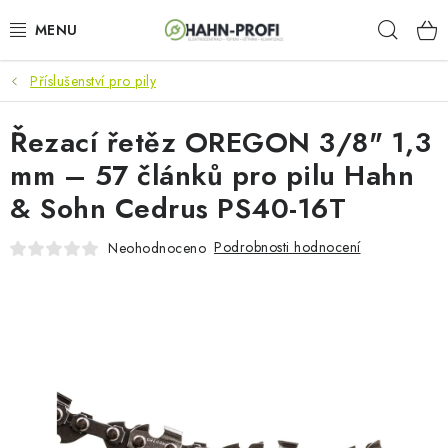
Přejít
Hleda
na
obsah
Příslušenství pro pily
KLIMATIZACE
Řezací řetěz OREGON 3/8" 1,3
ELEKTROCENTRÁLY
mm – 57 článků pro pilu Hahn
ZAHRADNÍ TECHNIKA
& Sohn Cedrus PS40-16T
STAVEBNÍ TECHNIKA
Podrobnosti hodnocení
Neohodnoceno
AKU NÁŘADÍ
ODVLHČOVAČE
TOPIDLA