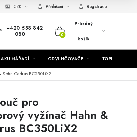
Náhradní díly Könner & Söhnen
CZK
Reklamační řád
Slovník poj
Přihlášení
Registrace
Prázdný
+420 558 842
080
NÁKUPNÍ
košík
KOŠÍK
AKU NÁŘADÍ
ODVLHČOVAČE
TOPIDLA
 & Sohn Cedrus BC350LiX2
ouč pro
orový vyžínač Hahn &
rus BC350LiX2