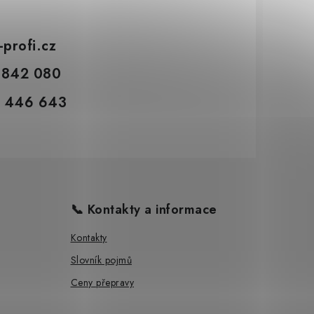
-profi.cz
 842 080
 446 643
📞 Kontakty a informace
Kontakty
Slovník pojmů
Ceny přepravy