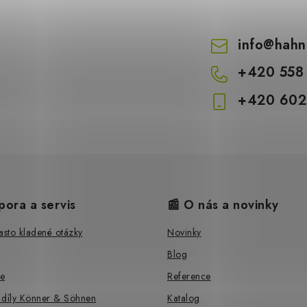
info
@
hahn
+420 558
+420 602
pora a servis
📰 O nás a novinky
sto kladené otázky
Novinky
Blog
e
Reference
 díly Könner & Söhnen
Katalog