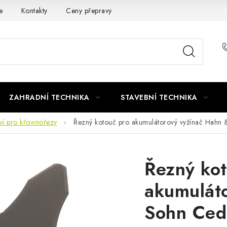
e
Kontakty
Ceny přepravy
Ochrana osobních údajů
ZAHRADNÍ TECHNIKA
STAVEBNÍ TECHNIKA
tví pro křovinořezy
Řezný kotouč pro akumulátorový vyžínač Hahn
Řezný kot
akumulát
Sohn Ced