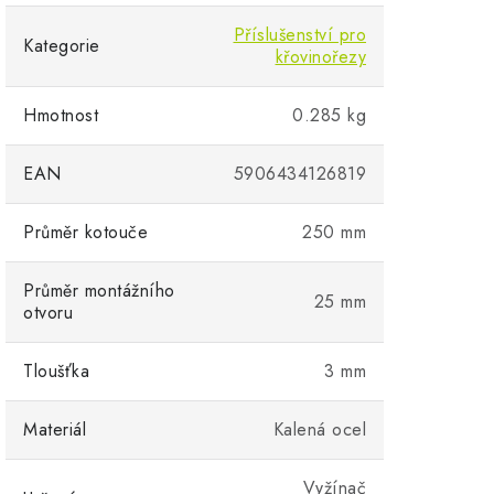
Příslušenství pro
Kategorie
křovinořezy
Hmotnost
0.285 kg
EAN
5906434126819
Průměr kotouče
250 mm
Průměr montážního
25 mm
otvoru
Tloušťka
3 mm
Materiál
Kalená ocel
Vyžínač