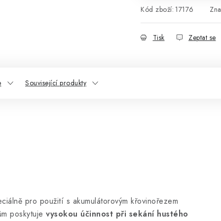
Kód zboží:
17176
Zna
Tisk
Zeptat se
e
Související produkty
ciálně pro použití s akumulátorovým křovinořezem
ům poskytuje
vysokou účinnost při sekání hustého