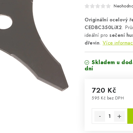
Neohodn
Originální ocelový 
CEDBC350LiX2
. Pr
ideální pro
sečení hu
dřevin
.
Více informac
Skladem u doda
dní
720 Kč
595 Kč bez DPH
Měrná cena: