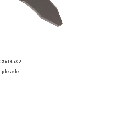
BC350LiX2
a plevele