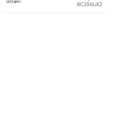
Určení
BC350LiX2