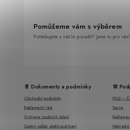
Pomůžeme vám s výběrem
Potřebujete s něčím poradit? Jsme tu pro vás!
Z
á
📄 Dokumenty a podmínky
🛠️ Pod
p
Obchodní podmínky
FAQ – Ča
a
Reklamační řád
Servis
t
Ochrana osobních údajů
Reklamac
í
Zpětný odběr elektrozařízení
Náhradní