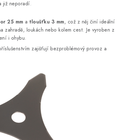
a již neporadí.
vor 25 mm
a
tloušťku 3 mm
, což z něj činí ideální
i na zahradě, loukách nebo kolem cest. Je vyroben z
ení i ohybu.
říslušenstvím zajišťují bezproblémový provoz a