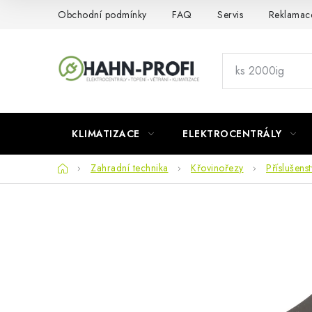
Přejít
Obchodní podmínky
FAQ
Servis
Reklamac
na
obsah
KLIMATIZACE
ELEKTROCENTRÁLY
Domů
Zahradní technika
Křovinořezy
Příslušens