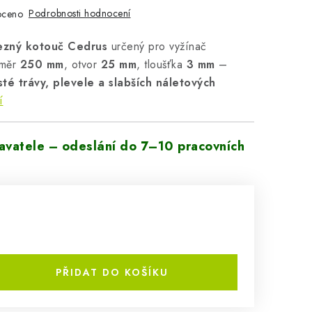
Podrobnosti hodnocení
oceno
řezný kotouč Cedrus
určený pro vyžínač
ůměr
250 mm
, otvor
25 mm
, tloušťka
3 mm
–
sté trávy, plevele a slabších náletových
í
vatele – odeslání do 7–10 pracovních
PŘIDAT DO KOŠÍKU