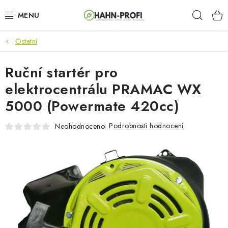
Přejít
Hleda
na
obsah
Ostatní
KLIMATIZACE
Ruční startér pro
ELEKTROCENTRÁLY
elektrocentrálu PRAMAC WX
ZAHRADNÍ TECHNIKA
5000 (Powermate 420cc)
STAVEBNÍ TECHNIKA
Podrobnosti hodnocení
Neohodnoceno
AKU NÁŘADÍ
ODVLHČOVAČE
TOPIDLA