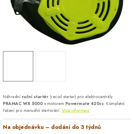
AKUMULAČNÍ KAMNA
ELEKTRICKÉ KRBY
OUTLET
Obchodní podmínky
FAQ
Servis
Reklamace
Kontakty
Ceny přepravy
Ochrana osobních údajů
Náhradní díly Könner & Söhnen
Reklamační řád
Slovník pojmů
Zpětný odběr elektrozařízení a baterií
Návody
Novinky
Blog
Reference
Katalog
Náhradní
ruční startér
(recoil starter) pro elektrocentrály
PRAMAC WX 5000
s motorem
Powermate 420cc
. Kompletní
řešení pro manuální startování.
Více informací
Na objednávku – dodání do 3 týdnů