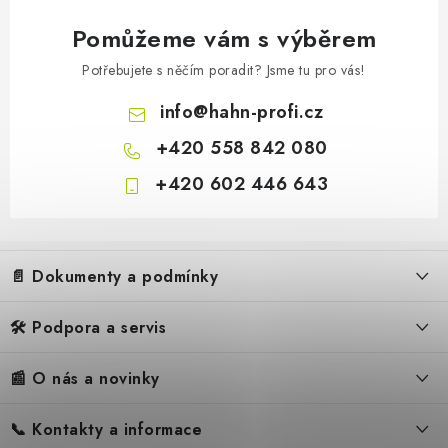
Pomůžeme vám s výběrem
Potřebujete s něčím poradit? Jsme tu pro vás!
info
@
hahn-profi.cz
+420 558 842 080
+420 602 446 643
Z
á
📄 Dokumenty a podmínky
p
a
🛠️ Podpora a servis
Obchodní podmínky
t
í
Reklamační řád
📰 O nás a novinky
FAQ – Často kladené otázky
Ochrana osobních údajů
Servis
Zpětný odběr elektrozařízení
📞 Kontakty a informace
Novinky
Reklamace