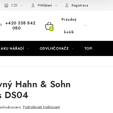
Náhradní díly Könner & Söhnen
CZK
Reklamační řád
Slovník poj
Přihlášení
Registrace
Prázdný
+420 558 842
080
NÁKUPNÍ
košík
KOŠÍK
AKU NÁŘADÍ
ODVLHČOVAČE
TOPIDLA
vný Hahn & Sohn
s DS04
Podrobnosti hodnocení
eohodnoceno