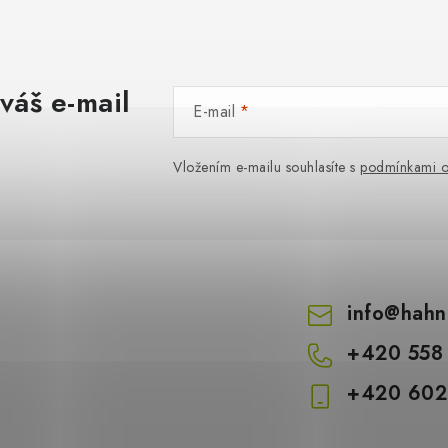
váš e-mail
E-mail
Vložením e-mailu souhlasíte s
podmínkami o
info
@
hahn
+420 558
+420 602