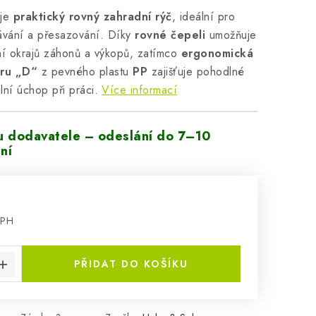
je
praktický rovný zahradní rýč
, ideální pro
ávání a přesazování. Díky
rovné čepeli
umožňuje
ní okrajů záhonů a výkopů, zatímco
ergonomická
aru „D“
z pevného plastu
PP
zajišťuje pohodlné
lní úchop při práci.
Více informací
u dodavatele – odeslání do 7–10
ní
DPH
:
PŘIDAT DO KOŠÍKU