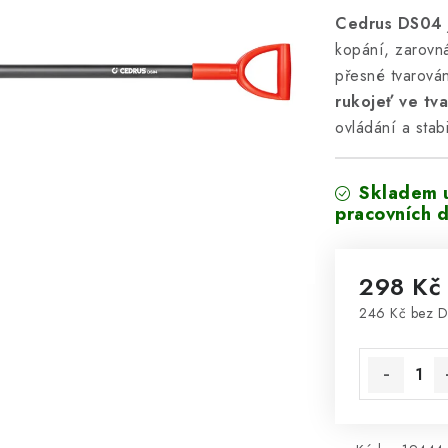
Cedrus DS04
kopání, zarovn
přesné tvarová
rukojeť ve tv
ovládání a stabi
Skladem 
pracovních d
298 Kč
246 Kč bez 
Měrná cena