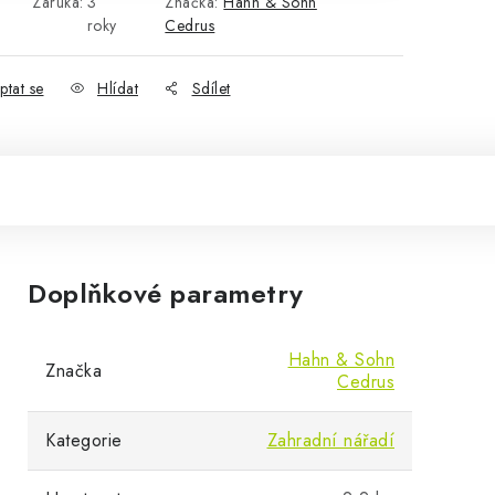
Záruka
:
3
Značka:
Hahn & Sohn
roky
Cedrus
ptat se
Hlídat
Sdílet
Doplňkové parametry
Hahn & Sohn
Značka
Cedrus
Kategorie
Zahradní nářadí