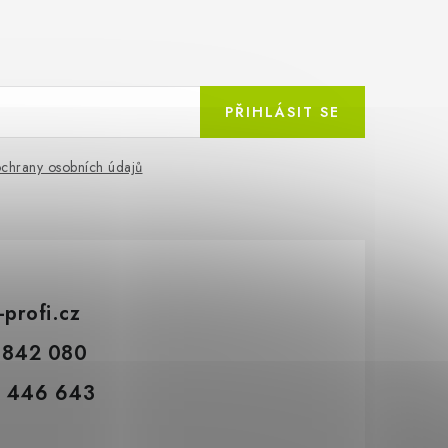
PŘIHLÁSIT SE
chrany osobních údajů
-profi.cz
 842 080
 446 643