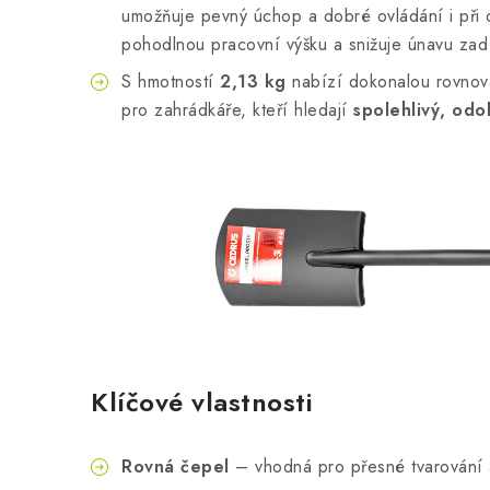
umožňuje pevný úchop a dobré ovládání i při 
pohodlnou pracovní výšku a snižuje únavu zad
S hmotností
2,13 kg
nabízí dokonalou rovnováh
pro zahrádkáře, kteří hledají
spolehlivý, odo
Klíčové vlastnosti
Rovná čepel
– vhodná pro přesné tvarování 