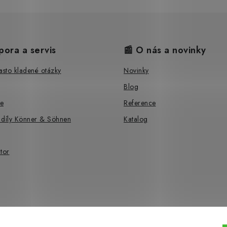
pora a servis
📰 O nás a novinky
sto kladené otázky
Novinky
Blog
e
Reference
 díly Könner & Söhnen
Katalog
tor