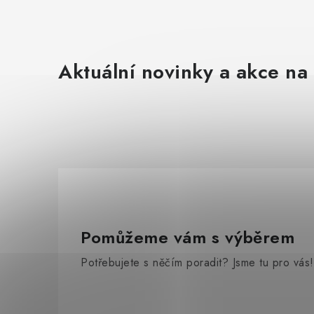
Aktuální novinky a akce na 
Pomůžeme vám s výběrem
Potřebujete s něčím poradit? Jsme tu pro vás!