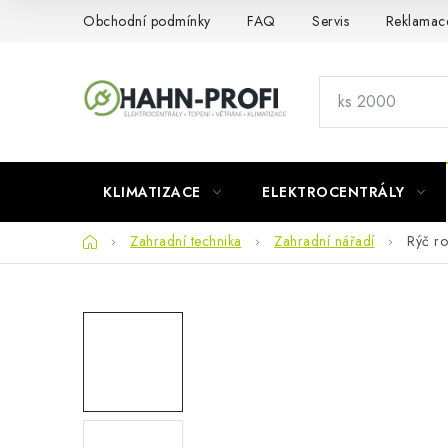
Přejít
Obchodní podmínky
FAQ
Servis
Reklamac
na
obsah
KLIMATIZACE
ELEKTROCENTRÁLY
Domů
Zahradní technika
Zahradní nářadí
Rýč r