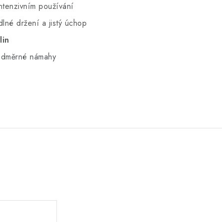
intenzivním používání
né držení a jistý úchop
lin
adměrné námahy
.