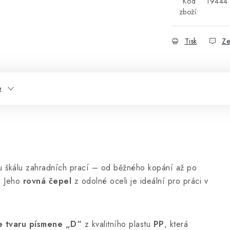
Kód
19444
zboží:
Tisk
Ze
e
u škálu zahradních prací – od běžného kopání až po
. Jeho
rovná čepel
z odolné oceli je ideální pro práci v
e tvaru písmene „D“
z kvalitního plastu
PP
, která