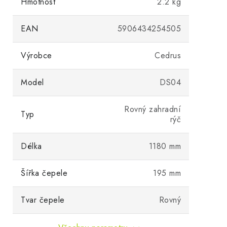
Hmotnost
2.2 kg
EAN
5906434254505
Výrobce
Cedrus
Model
DS04
Rovný zahradní
Typ
rýč
Délka
1180 mm
Šířka čepele
195 mm
Tvar čepele
Rovný