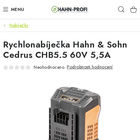
Přejít
Hleda
na
obsah
Nabíječky
KLIMATIZACE
Rychlonabíječka Hahn & Sohn
ELEKTROCENTRÁLY
Cedrus CHB5.5 60V 5,5A
ZAHRADNÍ TECHNIKA
Podrobnosti hodnocení
Neohodnoceno
STAVEBNÍ TECHNIKA
AKU NÁŘADÍ
ODVLHČOVAČE
TOPIDLA