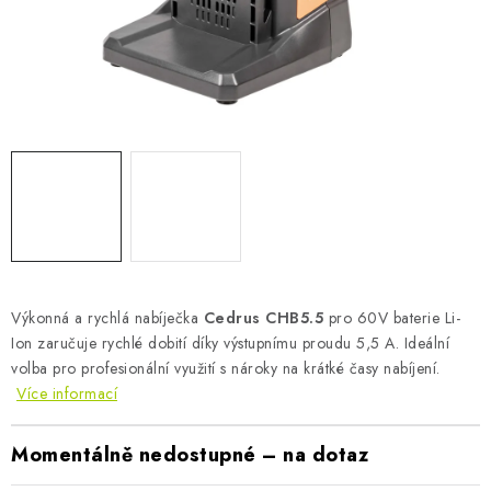
AKUMULAČNÍ KAMNA
ELEKTRICKÉ KRBY
OUTLET
Obchodní podmínky
FAQ
Servis
Reklamace
Kontakty
Ceny přepravy
Ochrana osobních údajů
Náhradní díly Könner & Söhnen
Reklamační řád
Slovník pojmů
Zpětný odběr elektrozařízení a baterií
Návody
Novinky
Blog
Reference
Katalog
Výkonná a rychlá nabíječka
Cedrus CHB5.5
pro 60V baterie Li-
Ion zaručuje rychlé dobití díky výstupnímu proudu 5,5 A. Ideální
volba pro profesionální využití s nároky na krátké časy nabíjení.
Více informací
Momentálně nedostupné – na dotaz