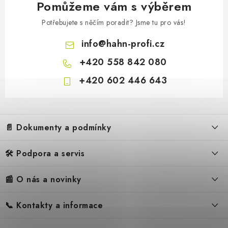
Pomůžeme vám s výběrem
Potřebujete s něčím poradit? Jsme tu pro vás!
Akumulátorová sekačka Hahn 
info
@
hahn-profi.cz
+420 558 842 080
+420 602 446 643
Z
á
📄 Dokumenty a podmínky
p
a
🛠️ Podpora a servis
Obchodní podmínky
t
í
Reklamační řád
📰 O nás a novinky
FAQ – Často kladené otázky
Ochrana osobních údajů
Servis
Zpětný odběr elektrozařízení
📞 Kontakty a informace
Novinky
Reklamace
Blog