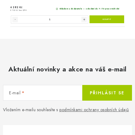
Aktuální novinky a akce na váš e-mail
E-mail
PŘIHLÁSIT SE
Vložením e-mailu souhlasíte s
podmínkami ochrany osobních údajů
4 737 Kč
Skladem 
3 915 Kč bez DPH