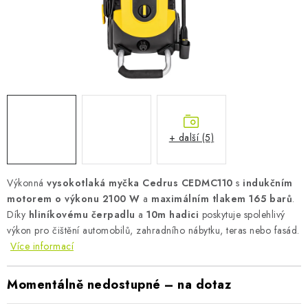
AKUMULAČNÍ KAMNA
ELEKTRICKÉ KRBY
OUTLET
Obchodní podmínky
FAQ
Servis
Reklamace
Kontakty
Ceny přepravy
Ochrana osobních údajů
+ další (5)
Náhradní díly Könner & Söhnen
Reklamační řád
Slovník pojmů
Zpětný odběr elektrozařízení a baterií
Výkonná
vysokotlaká myčka Cedrus CEDMC110
s
indukčním
Návody
Novinky
Blog
Reference
Katalog
motorem o výkonu 2100 W
a
maximálním tlakem 165 barů
.
Díky
hliníkovému čerpadlu
a
10m hadici
poskytuje spolehlivý
výkon pro čištění automobilů, zahradního nábytku, teras nebo fasád.
Více informací
Momentálně nedostupné – na dotaz