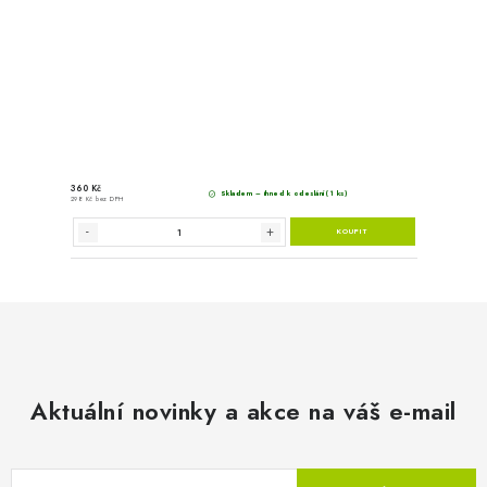
669 Kč
Momentál
553 Kč bez DPH
Aktuální novinky a akce na váš e-mail
Rotující tryska pro vysokotlaké my