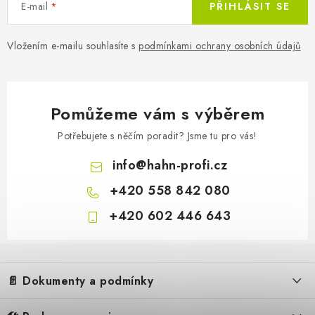
E-mail
PŘIHLÁSIT SE
Vložením e-mailu souhlasíte s
podmínkami ochrany osobních údajů
Pomůžeme vám s výběrem
Potřebujete s něčím poradit? Jsme tu pro vás!
info
@
hahn-profi.cz
+420 558 842 080
+420 602 446 643
Z
164 Kč
á
Momentál
136 Kč bez DPH
📄 Dokumenty a podmínky
p
a