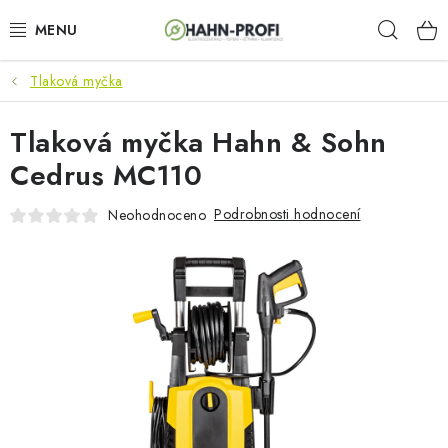
Přejít
Hleda
na
obsah
Tlaková myčka
KLIMATIZACE
Tlaková myčka Hahn & Sohn
ELEKTROCENTRÁLY
Cedrus MC110
ZAHRADNÍ TECHNIKA
Podrobnosti hodnocení
Neohodnoceno
STAVEBNÍ TECHNIKA
AKU NÁŘADÍ
ODVLHČOVAČE
TOPIDLA