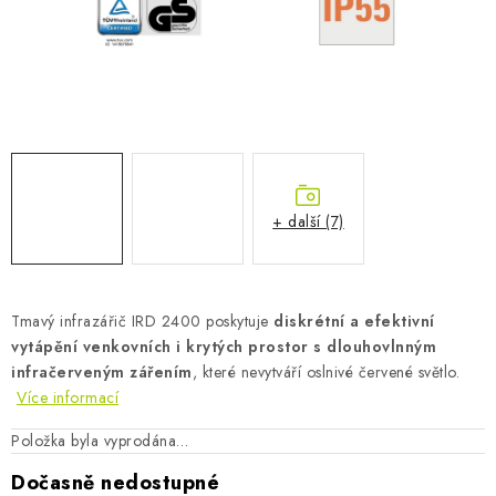
AKUMULAČNÍ KAMNA
ELEKTRICKÉ KRBY
OUTLET
Obchodní podmínky
FAQ
Servis
Reklamace
Kontakty
Ceny přepravy
Ochrana osobních údajů
+ další (7)
Náhradní díly Könner & Söhnen
Reklamační řád
Slovník pojmů
Zpětný odběr elektrozařízení a baterií
Návody
Novinky
Blog
Reference
Katalog
Tmavý infrazářič IRD 2400 poskytuje
diskrétní a efektivní
vytápění venkovních i krytých prostor s dlouhovlnným
infračerveným zářením
, které nevytváří oslnivé červené světlo.
Více informací
Položka byla vyprodána…
Dočasně nedostupné