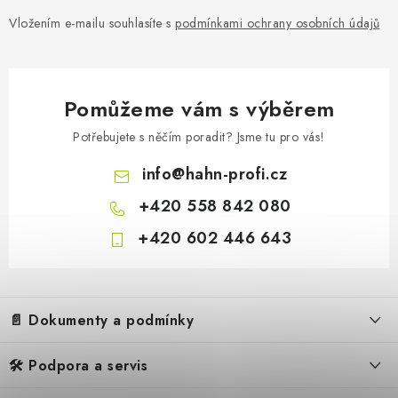
Vložením e-mailu souhlasíte s
podmínkami ochrany osobních údajů
Pomůžeme vám s výběrem
Potřebujete s něčím poradit? Jsme tu pro vás!
info
@
hahn-profi.cz
+420 558 842 080
+420 602 446 643
Z
á
📄 Dokumenty a podmínky
p
a
🛠️ Podpora a servis
Obchodní podmínky
t
Reklamační řád