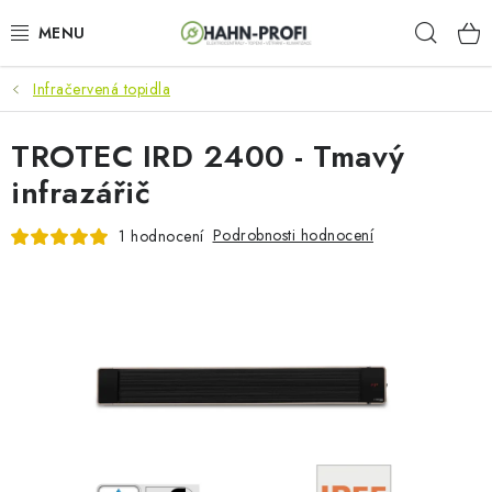
Přejít
Hleda
na
obsah
Infračervená topidla
KLIMATIZACE
TROTEC IRD 2400 - Tmavý
ELEKTROCENTRÁLY
infrazářič
ZAHRADNÍ TECHNIKA
Podrobnosti hodnocení
1 hodnocení
STAVEBNÍ TECHNIKA
AKU NÁŘADÍ
ODVLHČOVAČE
TOPIDLA