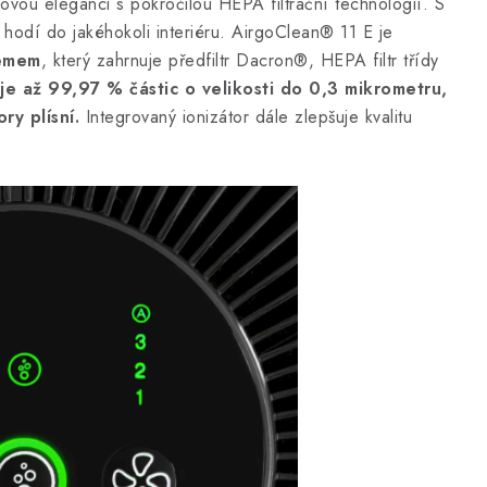
vou eleganci s pokročilou HEPA filtrační technologií. S
hodí do jakéhokoli interiéru. AirgoClean® 11 E je
témem
, který zahrnuje předfiltr Dacron®, HEPA filtr třídy
je až 99,97 % částic o velikosti do 0,3 mikrometru,
ry plísní.
Integrovaný ionizátor dále zlepšuje kvalitu