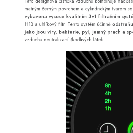
Tato designová čistička vzduchu kombinuje nadčaso
matným černým povrchem a cylindrickým tvarem se 
vybavena vysoce kvalitním 3v1 filtračním sys
H13 a uhlíkový filtr. Tento systém účinně
odstraňu
jako jsou viry, bakterie, pyl, jemný prach a spo
vzduchu neutralizací škodlivých látek.