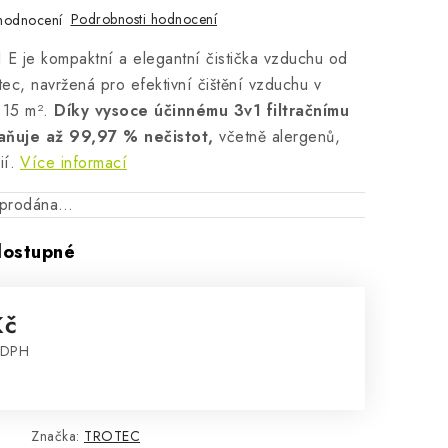
Podrobnosti hodnocení
hodnocení
 E je kompaktní a elegantní čistička vzduchu od
tec, navržená pro efektivní čištění vzduchu v
 15 m².
Díky vysoce účinnému 3v1 filtračnímu
aňuje až 99,97 % nečistot,
včetně alergenů,
ií.
Více informací
vyprodána…
dostupné
Kč
 DPH
:
Značka:
TROTEC