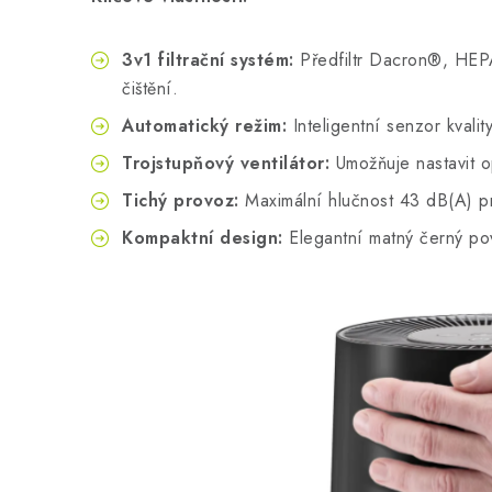
3v1 filtrační systém:
Předfiltr Dacron®, HEPA f
čištění.
Automatický režim:
Inteligentní senzor kvalit
Trojstupňový ventilátor:
Umožňuje nastavit op
Tichý provoz:
Maximální hlučnost 43 dB(A) p
Kompaktní design:
Elegantní matný černý povr