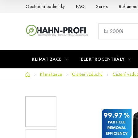
Přejít
Obchodní podmínky
FAQ
Servis
Reklamac
na
obsah
KLIMATIZACE
ELEKTROCENTRÁLY
Domů
Klimatizace
Čištění vzduchu
Čištění vzdu