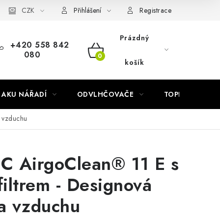
Náhradní díly Könner & Söhnen
CZK
Reklamační řád
Slovník poj
Přihlášení
Registrace
Prázdný
+420 558 842
080
NÁKUPNÍ
košík
KOŠÍK
AKU NÁŘADÍ
ODVLHČOVAČE
TOPIDLA
a vzduchu
C AirgoClean® 11 E s
iltrem - Designová
ka vzduchu