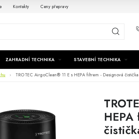
e
Kontakty
Ceny přepravy
Ochrana osobních údajů
ZAHRADNÍ TECHNIKA
STAVEBNÍ TECHNIKA
chu
TROTEC AirgoClean® 11 E s HEPA filtrem - Designová čističk
TROTE
HEPA f
čistič