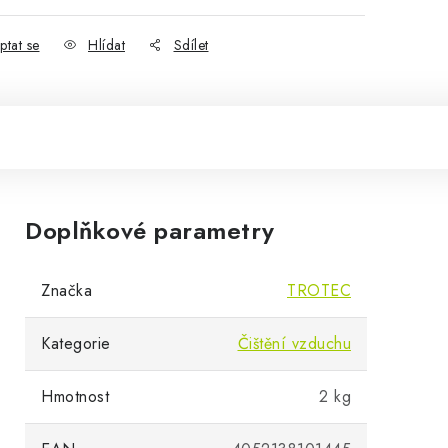
ptat se
Hlídat
Sdílet
Doplňkové parametry
Značka
TROTEC
Kategorie
Čištění vzduchu
Hmotnost
2 kg