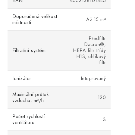
EAN
4052138101445
Doporučená velikost
Až 15 m²
místnosti
Předfiltr
Dacron®,
Filtrační systém
HEPA filtr třídy
H13, uhlíkový
filtr
Ionizátor
Integrovaný
Maximální průtok
120
vzduchu, m³/h
Počet rychlostí
3
ventilátoru