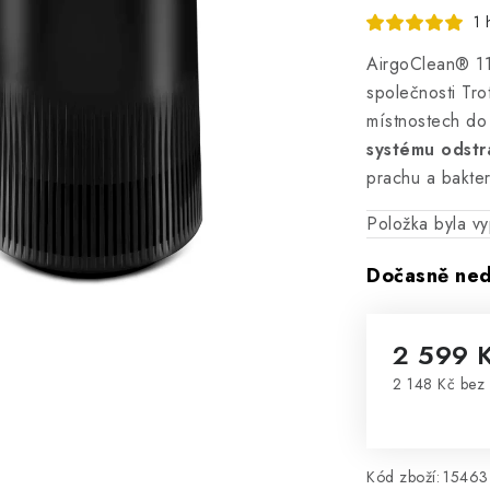
1 
AirgoClean® 11
společnosti Tro
místnostech do
systému odstr
prachu a bakter
Položka byla 
Dočasně ne
2 599 
2 148 Kč bez
Měrná cena
Kód zboží:
15463