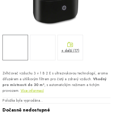
AKUMULAČNÍ KAMNA
ELEKTRICKÉ KRBY
OUTLET
Obchodní podmínky
FAQ
Servis
Reklamace
Kontakty
Ceny přepravy
Ochrana osobních údajů
+ další (17)
Náhradní díly Könner & Söhnen
Reklamační řád
Slovník pojmů
Zpětný odběr elektrozařízení a baterií
Návody
Novinky
Blog
Reference
Katalog
Zvlhčovač vzduchu 3 v 1 B 2 E s ultrazvukovou technologií, aroma
difuzérem a uhlíkovým filtrem pro čistý a zdravý vzduch.
Vhodný
pro místnosti do 30 m²
, s automatickým režimem a tichým
provozem.
Více informací
Položka byla vyprodána…
Dočasně nedostupné