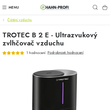
Přejít
Hleda
na
obsah
Čištění vzduchu
KLIMATIZACE
TROTEC B 2 E - Ultrazvukový
ELEKTROCENTRÁLY
zvlhčovač vzduchu
ZAHRADNÍ TECHNIKA
Podrobnosti hodnocení
1 hodnocení
STAVEBNÍ TECHNIKA
AKU NÁŘADÍ
ODVLHČOVAČE
TOPIDLA