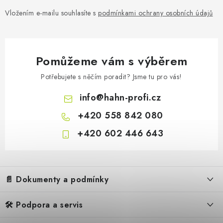
Vložením e-mailu souhlasíte s
podmínkami ochrany osobních údajů
Pomůžeme vám s výběrem
Potřebujete s něčím poradit? Jsme tu pro vás!
info
@
hahn-profi.cz
+420 558 842 080
+420 602 446 643
Z
á
📄 Dokumenty a podmínky
p
a
🛠️ Podpora a servis
Obchodní podmínky
t
Reklamační řád