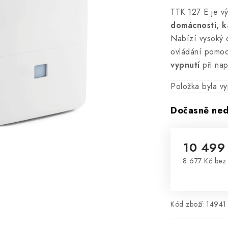
TTK 127 E je v
domácnosti, k
Nabízí vysoký 
ovládání pomocí
vypnutí
při nap
Položka byla 
Dočasně ne
10 499
8 677 Kč be
Měrná cena
Kód zboží:
14941