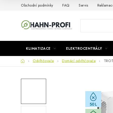
Přejít
Obchodní podmínky
FAQ
Servis
Reklamac
na
obsah
KLIMATIZACE
ELEKTROCENTRÁLY
Domů
Odvlhčovače
Domácí odvlhčovače
TROT