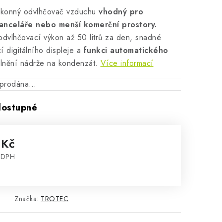
ýkonný odvlhčovač vzduchu
vhodný pro
anceláře nebo menší komerční prostory.
odvlhčovací výkon až 50 litrů za den, snadné
 digitálního displeje a
funkci automatického
lnění nádrže na kondenzát.
Více informací
vyprodána…
dostupné
 Kč
z DPH
:
Značka:
TROTEC