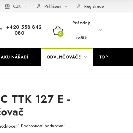
Náhradní díly Könner & Söhnen
CZK
Reklamační řád
Slovník poj
Přihlášení
Registrace
Prázdný
+420 558 842
080
NÁKUPNÍ
košík
KOŠÍK
AKU NÁŘADÍ
ODVLHČOVAČE
TOPIDLA
C TTK 127 E -
čovač
Podrobnosti hodnocení
hodnocení