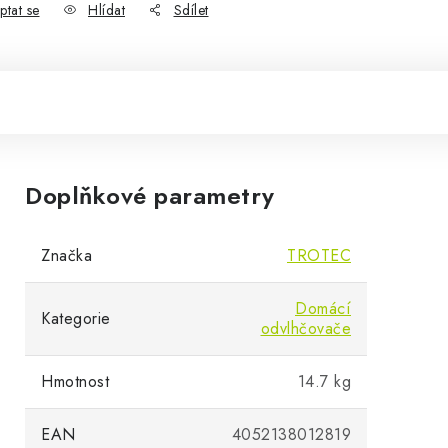
ptat se
Hlídat
Sdílet
Doplňkové parametry
Značka
TROTEC
Domácí
Kategorie
odvlhčovače
Hmotnost
14.7 kg
EAN
4052138012819