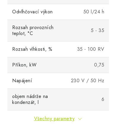
Odvlhčovací výkon
50 l/24 h
Rozsah provozních
5 - 35
teplot, °C
Rozsah vlhkosti, %
35 - 100 RV
Příkon, kW
0,75
Napájení
230 V / 50 Hz
objem nádrže na
6
kondenzát, l
Všechny parametry