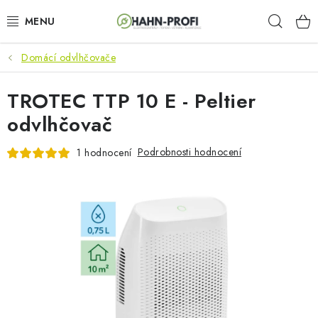
Přejít
Hleda
na
obsah
Domácí odvlhčovače
KLIMATIZACE
TROTEC TTP 10 E - Peltier
ELEKTROCENTRÁLY
odvlhčovač
ZAHRADNÍ TECHNIKA
Podrobnosti hodnocení
1 hodnocení
STAVEBNÍ TECHNIKA
AKU NÁŘADÍ
ODVLHČOVAČE
TOPIDLA