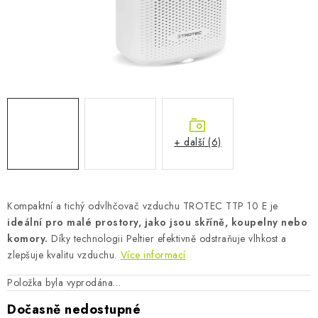
AKUMULAČNÍ KAMNA
ELEKTRICKÉ KRBY
OUTLET
Obchodní podmínky
FAQ
Servis
Reklamace
Kontakty
Ceny přepravy
Ochrana osobních údajů
+ další (6)
Náhradní díly Könner & Söhnen
Reklamační řád
Slovník pojmů
Zpětný odběr elektrozařízení a baterií
Návody
Novinky
Blog
Reference
Katalog
Kompaktní a tichý odvlhčovač vzduchu TROTEC TTP 10 E je
ideální pro malé prostory, jako jsou skříně, koupelny nebo
komory.
Díky technologii Peltier efektivně odstraňuje vlhkost a
zlepšuje kvalitu vzduchu.
Více informací
Položka byla vyprodána…
Dočasně nedostupné