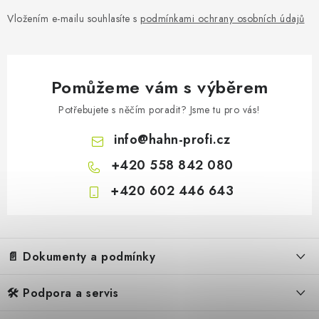
Vložením e-mailu souhlasíte s
podmínkami ochrany osobních údajů
Pomůžeme vám s výběrem
Potřebujete s něčím poradit? Jsme tu pro vás!
info
@
hahn-profi.cz
+420 558 842 080
+420 602 446 643
Z
á
📄 Dokumenty a podmínky
p
a
🛠️ Podpora a servis
Obchodní podmínky
t
Reklamační řád