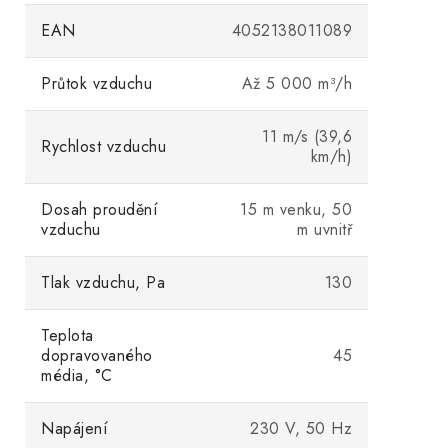
EAN
4052138011089
Průtok vzduchu
Až 5 000 m³/h
11 m/s (39,6
Rychlost vzduchu
km/h)
Dosah proudění
15 m venku, 50
vzduchu
m uvnitř
Tlak vzduchu, Pa
130
Teplota
dopravovaného
45
média, °C
Napájení
230 V, 50 Hz