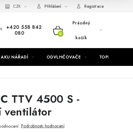
Náhradní díly Könner & Söhnen
CZK
Reklamační řád
Slovník poj
Přihlášení
Registrace
Prázdný
+420 558 842
080
NÁKUPNÍ
košík
KOŠÍK
AKU NÁŘADÍ
ODVLHČOVAČE
TOPIDLA
C TTV 4500 S -
 ventilátor
Podrobnosti hodnocení
hodnocení