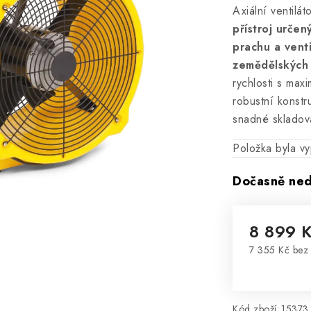
Axiální ventilá
přístroj určen
prachu a venti
zemědělských
rychlosti s ma
robustní konstr
snadné skladov
Položka byla 
Dočasně ne
8 899 
7 355 Kč be
Měrná cena
Kód zboží:
15373