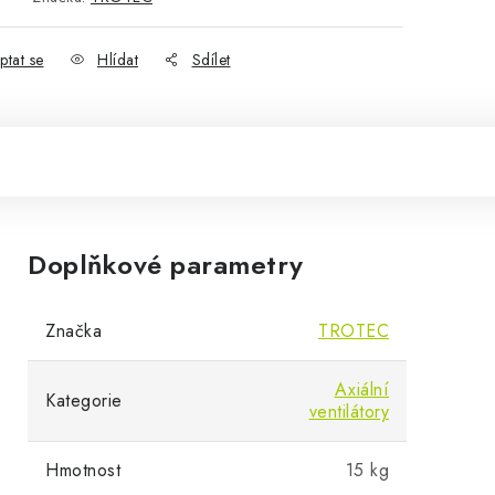
ptat se
Hlídat
Sdílet
Doplňkové parametry
Značka
TROTEC
Axiální
Kategorie
ventilátory
Hmotnost
15 kg