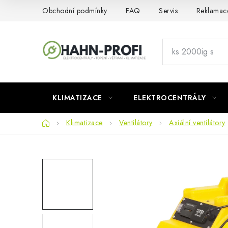
Přejít
Obchodní podmínky
FAQ
Servis
Reklamac
na
obsah
KLIMATIZACE
ELEKTROCENTRÁLY
Domů
Klimatizace
Ventilátory
Axiální ventilátory