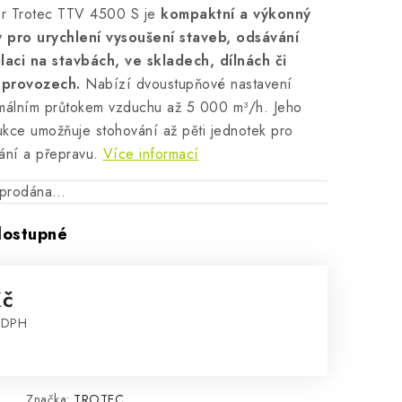
tor Trotec TTV 4500 S je
kompaktní a výkonný
ý pro urychlení vysoušení staveb, odsávání
laci na stavbách, ve skladech, dílnách či
 provozech.
Nabízí dvoustupňové nastavení
ximálním průtokem vzduchu až 5 000 m³/h. Jeho
ukce umožňuje stohování až pěti jednotek pro
ání a přepravu.
Více informací
vyprodána…
dostupné
Kč
z DPH
:
Značka:
TROTEC