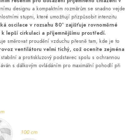
lním řešením pro dosažení příjemného chlazení v
nímu designu a kompaktním rozměrům se snadno vejde
hlostními stupni, které umožňují přizpůsobit intenzitu
á oscilace v rozsahu 80° zajišťuje rovnoměrné
k lepší cirkulaci a příjemnějšímu prostředí.
ňuje směrovat proudění vzduchu přesně tam, kde je to
rovoz ventilátoru velmi tichý, což oceníte zejména
stabilní a protiskluzový podstavec spolu s ochrannou
odáván s dálkovým ovládáním pro maximální pohodlí při