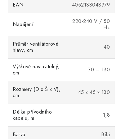
EAN
4052138048979
220-240 V / 50
Napájení
Hz
Průměr ventilátorové
40
hlavy, cm
Výškově nastavitelný,
70 – 130
cm
Rozměry (D x Š x V),
45 x 45 x 130
cm
Délka přívodního
1,8
kabelu, m
Barva
Bílá