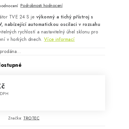
Podrobnosti hodnocení
hodnocení
látor TVE 24 S je
výkonný a tichý přístroj s
 nabízející automatickou oscilaci v rozsahu
telných rychlostí a nastavitelný úhel sklonu pro
ení v horkých dnech.
Více informací
vyprodána…
dostupné
Kč
 DPH
:
Značka:
TROTEC