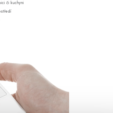
ci či kuchyni
ostředí
u