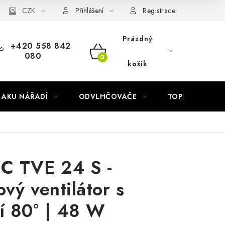
Náhradní díly Könner & Söhnen
CZK
Reklamační řád
Slovník poj
Přihlášení
Registrace
Prázdný
+420 558 842
080
NÁKUPNÍ
košík
KOŠÍK
AKU NÁŘADÍ
ODVLHČOVAČE
TOPIDLA
C TVE 24 S -
ový ventilátor s
cí 80° | 48 W