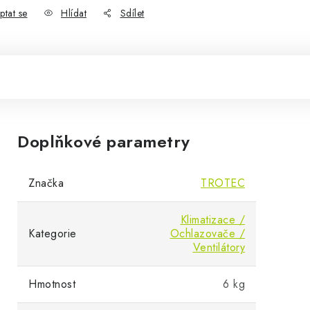
ptat se
Hlídat
Sdílet
Doplňkové parametry
Značka
TROTEC
Klimatizace /
Kategorie
Ochlazovače /
Ventilátory
Hmotnost
6 kg