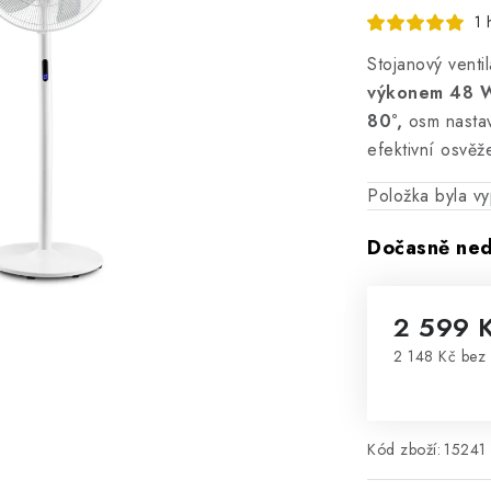
1 
Stojanový venti
výkonem 48 W,
80°,
osm nastavi
efektivní osvěž
Položka byla 
Dočasně ne
2 599 
2 148 Kč bez
Měrná cena
Kód zboží:
15241