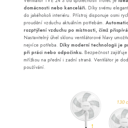
Ventilátor TVE 24 S od společnosti Trotec je
ideá
domácnosti nebo kanceláři.
Díky svému elegant
do jakéhokoli interiéru. Přístroj disponuje osmi ryc
proudění vzduchu aktuálním potřebám.
Automatick
rozptýlení vzduchu po místnosti, čímž přispívá 
Nastavitelný úhel sklonu ventilátorové hlavy umož
nejvíce potřeba.
Díky moderní technologii je p
při práci nebo odpočinku.
Bezpečnost zajišťuje 
mřížkou na přední i zadní straně. Ventilátor je d
používání.