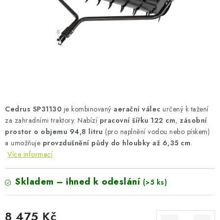
AKUMULAČNÍ KAMNA
ELEKTRICKÉ KRBY
OUTLET
Obchodní podmínky
FAQ
Servis
Reklamace
Kontakty
Ceny přepravy
Ochrana osobních údajů
Cedrus SP31130
je kombinovaný
aerační válec
určený k tažení
Náhradní díly Könner & Söhnen
Reklamační řád
za zahradními traktory. Nabízí
pracovní šířku 122 cm
,
zásobní
Slovník pojmů
Zpětný odběr elektrozařízení a baterií
prostor o objemu 94,8 litru
(pro naplnění vodou nebo pískem)
Návody
Novinky
Blog
Reference
Katalog
a umožňuje
provzdušnění půdy do hloubky až 6,35 cm
.
Více informací
Skladem – ihned k odeslání
(>5 ks)
8 475 Kč