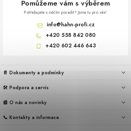
Pomůžeme vám s výběrem
Potřebujete s něčím poradit? Jsme tu pro vás!
info
@
hahn-profi.cz
+420 558 842 080
+420 602 446 643
Z
á
📄 Dokumenty a podmínky
p
a
🛠️ Podpora a servis
Obchodní podmínky
t
í
Reklamační řád
📰 O nás a novinky
FAQ – Často kladené otázky
Ochrana osobních údajů
Servis
Zpětný odběr elektrozařízení
📞 Kontakty a informace
Novinky
Reklamace
Blog