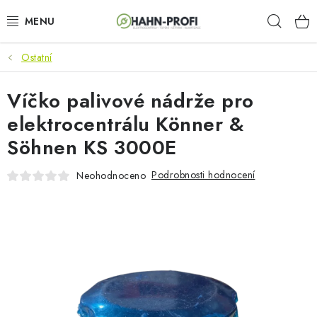
Přejít
Hleda
na
obsah
Ostatní
KLIMATIZACE
Víčko palivové nádrže pro
ELEKTROCENTRÁLY
elektrocentrálu Könner &
ZAHRADNÍ TECHNIKA
Söhnen KS 3000E
STAVEBNÍ TECHNIKA
Podrobnosti hodnocení
Neohodnoceno
AKU NÁŘADÍ
ODVLHČOVAČE
TOPIDLA