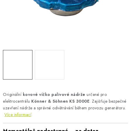
AKUMULAČNÍ KAMNA
ELEKTRICKÉ KRBY
OUTLET
Obchodní podmínky
FAQ
Servis
Reklamace
Kontakty
Ceny přepravy
Ochrana osobních údajů
Náhradní díly Könner & Söhnen
Reklamační řád
Slovník pojmů
Zpětný odběr elektrozařízení a baterií
Návody
Novinky
Blog
Reference
Katalog
Originální
kovové víčko palivové nádrže
určené pro
elektrocentrálu
Könner & Söhnen KS 3000E
. Zajišťuje bezpečné
uzavření nádrže a správné odvětrávání během provozu generátoru.
Více informací