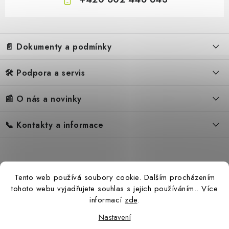
Z
á
📄 Dokumenty a podmínky
p
a
🛠️ Podpora a servis
Obchodní podmínky
t
í
Reklamační řád
📰 O nás a novinky
FAQ – Často kladené otázky
Ochrana osobních údajů
Servis
Zpětný odběr elektrozařízení
📞 Kontakty a informace
Novinky
Reklamace
Blog
Náhradní díly Könner & Söhnen
Kontakty
Reference
Návody
Slovník pojmů
Katalog
Tento web používá soubory cookie. Dalším procházením
Konfigurátor
Ceny přepravy
tohoto webu vyjadřujete souhlas s jejich používáním.. Více
informací
zde
.
Nastavení