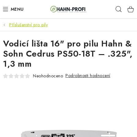
Přejít
Hleda
na
obsah
Příslušenství pro pily
KLIMATIZACE
Vodicí lišta 16" pro pilu Hahn &
ELEKTROCENTRÁLY
Sohn Cedrus PS50-18T – .325",
ZAHRADNÍ TECHNIKA
1,3 mm
STAVEBNÍ TECHNIKA
Podrobnosti hodnocení
Neohodnoceno
AKU NÁŘADÍ
ODVLHČOVAČE
TOPIDLA