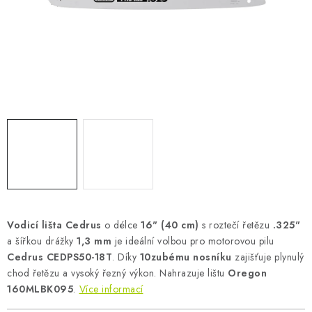
AKUMULAČNÍ KAMNA
ELEKTRICKÉ KRBY
OUTLET
Obchodní podmínky
FAQ
Servis
Reklamace
Kontakty
Ceny přepravy
Ochrana osobních údajů
Náhradní díly Könner & Söhnen
Reklamační řád
Slovník pojmů
Zpětný odběr elektrozařízení a baterií
Návody
Novinky
Blog
Reference
Katalog
Vodicí lišta Cedrus
o délce
16" (40 cm)
s roztečí řetězu
.325"
a šířkou drážky
1,3 mm
je ideální volbou pro motorovou pilu
Cedrus CEDPS50-18T
. Díky
10zubému nosníku
zajišťuje plynulý
chod řetězu a vysoký řezný výkon. Nahrazuje lištu
Oregon
160MLBK095
.
Více informací