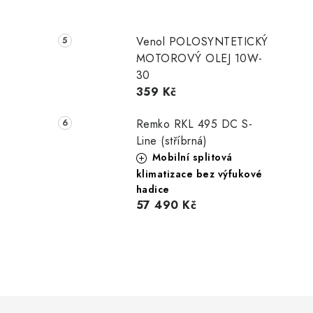
i
Venol POLOSYNTETICKÝ
MOTOROVÝ OLEJ 10W-
30
359 Kč
Remko RKL 495 DC S-
Line (stříbrná)
Mobilní splitová
klimatizace bez výfukové
hadice
57 490 Kč