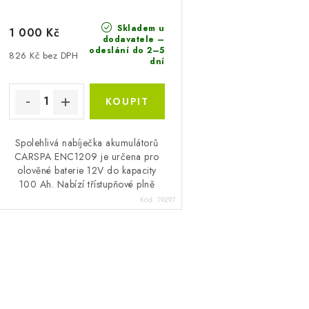
d
u
u
Skladem u
k
1 000 Kč
dodavatele –
k
odeslání do 2–5
t
826 Kč bez DPH
dní
ů
ů
Spolehlivá nabíječka akumulátorů
CARSPA ENC1209 je určena pro
olověné baterie 12V do kapacity
100 Ah. Nabízí třístupňové plně
automatické nabíjení s maximálním
Kód:
19297
proudem 9 A,...
O
v