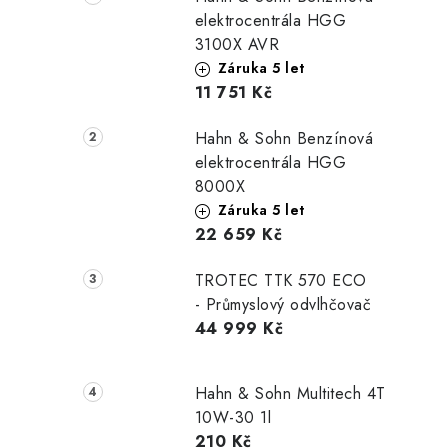
l
elektrocentrála HGG
3100X AVR
Záruka 5 let
11 751 Kč
Hahn & Sohn Benzínová
í
elektrocentrála HGG
8000X
Záruka 5 let
r
22 659 Kč
TROTEC TTK 570 ECO
- Průmyslový odvlhčovač
44 999 Kč
Hahn & Sohn Multitech 4T
10W-30 1l
210 Kč