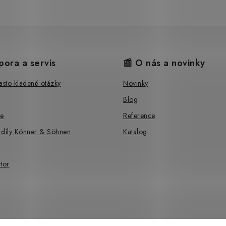
pora a servis
📰 O nás a novinky
sto kladené otázky
Novinky
Blog
e
Reference
 díly Könner & Söhnen
Katalog
tor