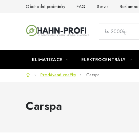
Přejít
Obchodní podmínky
FAQ
Servis
Reklamac
na
obsah
KLIMATIZACE
ELEKTROCENTRÁLY
Domů
Prodávané značky
Carspa
Carspa