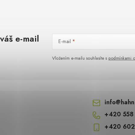
váš e-mail
E-mail
Vložením e-mailu souhlasíte s
podmínkami o
info
@
hahn
+420 558
+420 602