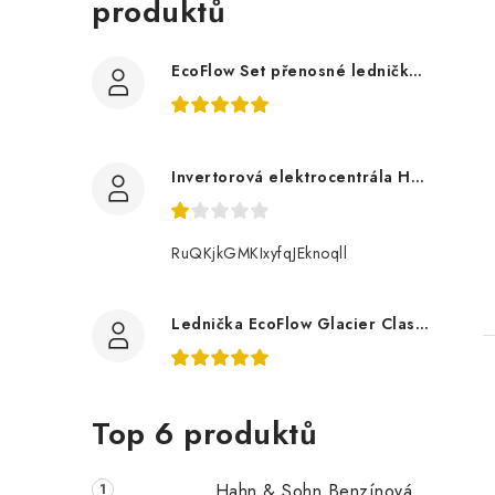
produktů
n
e
EcoFlow Set přenosné ledničky GLACIER Classic 55 l s Glacier baterií
l
t
Invertorová elektrocentrála Hahn & Sohn H IG 2400
RuQKjkGMKIxyfqJEknoqll
Lednička EcoFlow Glacier Classic 55L
Top 6 produktů
Hahn & Sohn Benzínová