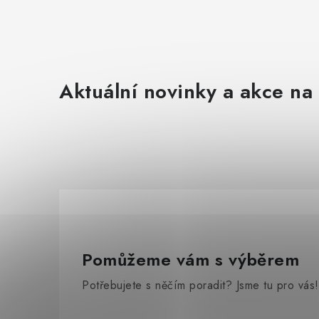
Aktuální novinky a akce na 
Pomůžeme vám s výběrem
Potřebujete s něčím poradit? Jsme tu pro vás!