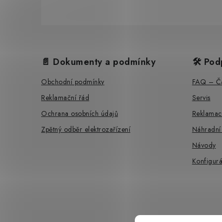
Z
á
📄 Dokumenty a podmínky
🛠️ Pod
p
Obchodní podmínky
FAQ – Ča
a
Reklamační řád
Servis
t
Ochrana osobních údajů
Reklamac
í
Zpětný odběr elektrozařízení
Náhradní
Návody
Konfigurá