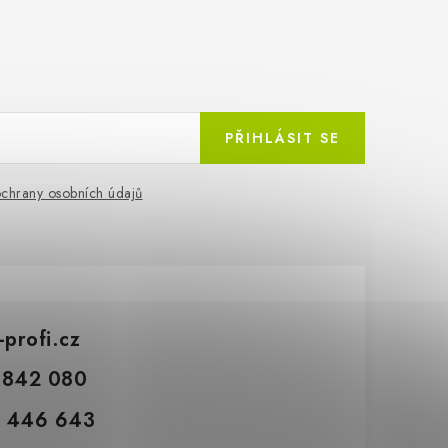
PŘIHLÁSIT SE
chrany osobních údajů
-profi.cz
 842 080
 446 643