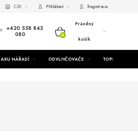
Náhradní díly Könner & Söhnen
CZK
Reklamační řád
Slovník poj
Přihlášení
Registrace
Prázdný
+420 558 842
080
NÁKUPNÍ
košík
KOŠÍK
AKU NÁŘADÍ
ODVLHČOVAČE
TOPIDLA