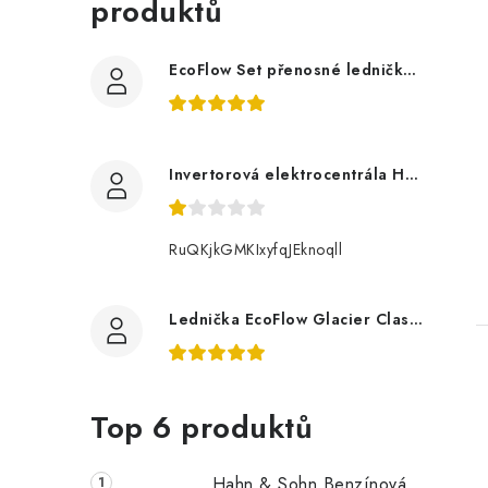
produktů
n
e
EcoFlow Set přenosné ledničky GLACIER Classic 55 l s Glacier baterií
l
t
Invertorová elektrocentrála Hahn & Sohn H IG 2400
RuQKjkGMKIxyfqJEknoqll
Lednička EcoFlow Glacier Classic 55L
Top 6 produktů
Hahn & Sohn Benzínová