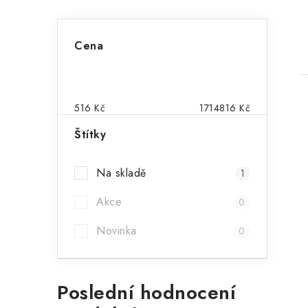
P
Cena
o
s
t
516
Kč
1714816
Kč
r
Štítky
a
Na skladě
1
i
n
Akce
0
n
Novinka
í
0
p
a
Poslední hodnocení