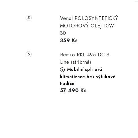
Venol POLOSYNTETICKÝ
MOTOROVÝ OLEJ 10W-
30
359 Kč
Remko RKL 495 DC S-
Line (stříbrná)
Mobilní splitová
klimatizace bez výfukové
hadice
57 490 Kč