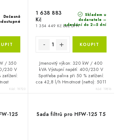
1 638 883
Skladem u
Dočasně
Kč
dodavatele –
edostupné
odeslání do 2–5 dní
1 354 449 Kč bez DPH
kW / 350
Jmenovitý výkon: 320 kW / 400
400/230 V
kVA Výstupní napětí: 400/230 V
 zatížení:
Spotřeba paliva při 50 % zatížení:
tnost
cca 42,8 l/h Hmotnost (netto): 5011
g
kg
Kód:
19723
Kód:
19816
 HFW-125
Sada filtrů pro HFW-125 T5