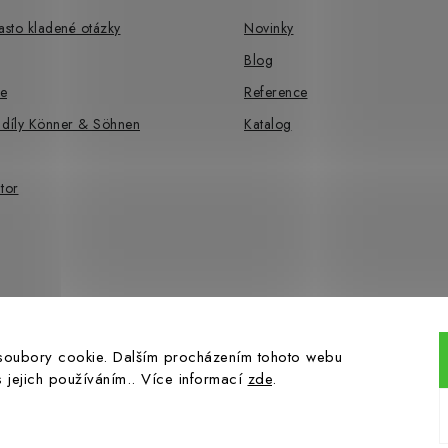
sto kladené otázky
Novinky
Blog
e
Reference
 díly Könner & Söhnen
Katalog
tor
soubory cookie. Dalším procházením tohoto webu
s jejich používáním.. Více informací
zde
.
pyright 2026
Hahn-profi.cz
. Všechna práva vyhrazena.
Upravit nastavení cook
Vytvořil Shoptet Premium