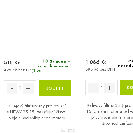
M
Skladem –
1 086 Kč
516 Kč
nedost
ihned k odeslání
898 Kč bez DPH
426 Kč bez DPH
(1 ks)
Palivový filtr určený p
Olejový filtr určený pro použití
T5. Chrání motor a paliv
s HFW-125 T5, zajišťující čistotu
před nečistotami a pr
oleje a spolehlivý chod motoru.
životnost zařízen
Kód:
17953