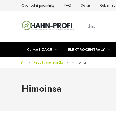
Přejít
Obchodní podmínky
FAQ
Servis
Reklamac
na
obsah
KLIMATIZACE
ELEKTROCENTRÁLY
Domů
Prodávané značky
Himoinsa
Himoinsa