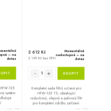
omentálně
Momentálně
2 612 Kč
upné – na
nedostupné – na
2 159 Kč bez DPH
dotaz
dotaz
ro HFW-125
Kompletní sada filtrů určená pro
ový systém
HFW-125 T5, obsahující
odlužuje
vzduchový, olejový a palivový filtr
í.
pro kompletní údržbu zařízení.
Kód:
17950
Kód:
17959