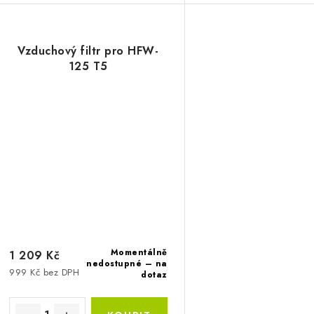
Vzduchový filtr pro HFW-
125 T5
Momentálně
1 209 Kč
nedostupné – na
999 Kč bez DPH
dotaz