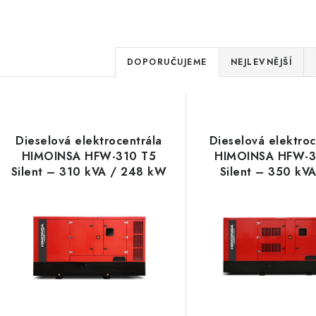
Ř
DOPORUČUJEME
NEJLEVNĚJŠÍ
a
V
z
ý
e
Dieselová elektrocentrála
Dieselová elektroc
p
HIMOINSA HFW-310 T5
HIMOINSA HFW-3
n
Silent – 310 kVA / 248 kW
Silent – 350 kVA
í
Iveco, Mecc A
s
p
p
r
r
o
o
d