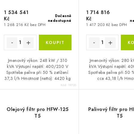
d
u
u
1 534 541
1 714 816
k
Dočasně
Kč
Kč
k
nedostupné
n
t
1 268 216 Kč bez DPH
1 417 203 Kč bez DPH
ů
ů
Jmenovitý výkon: 248 kW / 310
Jmenovitý výkon: 280 
kVA Výstupní napětí: 400/230 V
kVA Výstupní napětí: 
Spotřeba paliva při 50 % zatížení:
Spotřeba paliva při 50 %
37,3 l/h Hmotnost (netto): 4420 kg
cca 43,18 l/h Hmo
(netto): 4239 k
Kód:
19720
Olejový filtr pro HFW-125
Palivový filtr pro
T5
T5