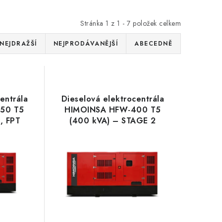
Stránka
1
z
1
-
7
položek celkem
NEJDRAŽŠÍ
NEJPRODÁVANĚJŠÍ
ABECEDNĚ
entrála
Dieselová elektrocentrála
50 T5
HIMOINSA HFW-400 T5
, FPT
(400 kVA) – STAGE 2
lte