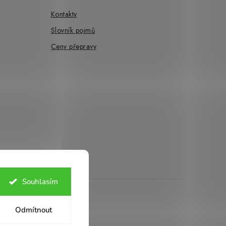
Kontakty
Slovník pojmů
Ceny přepravy
Souhlasím
ies
Odmítnout