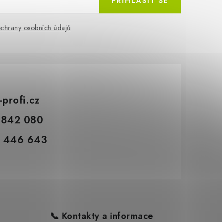
PŘIHLÁSIT SE
chrany osobních údajů
-profi.cz
 842 080
 446 643
📞 Kontakty a informace