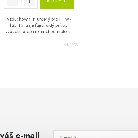
Vzduchový filtr určený pro HFW-
125 T5, zajišťující čistý přívod
vzduchu a optimální chod motoru.
Kód:
17956
O
v
á
d
a
c
váš e-mail