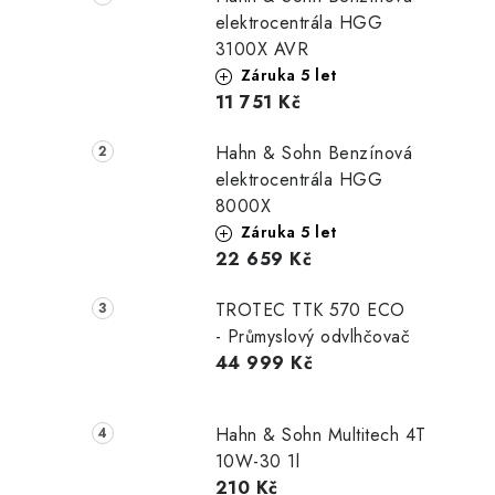
elektrocentrála HGG
3100X AVR
Záruka 5 let
11 751 Kč
Hahn & Sohn Benzínová
elektrocentrála HGG
8000X
Záruka 5 let
22 659 Kč
TROTEC TTK 570 ECO
- Průmyslový odvlhčovač
44 999 Kč
Hahn & Sohn Multitech 4T
10W-30 1l
210 Kč