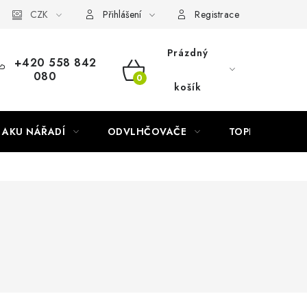
Náhradní díly Könner & Söhnen
CZK
Reklamační řád
Slovník poj
Přihlášení
Registrace
Prázdný
+420 558 842
080
NÁKUPNÍ
košík
KOŠÍK
AKU NÁŘADÍ
ODVLHČOVAČE
TOPIDLA