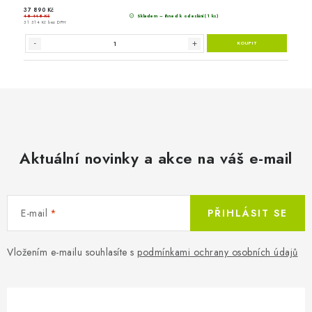
Aktuální novinky a akce na váš e-mail
E-mail
PŘIHLÁSIT SE
Vložením e-mailu souhlasíte s
podmínkami ochrany osobních údajů
6 135 Kč
Na objed
5 070 Kč bez DPH