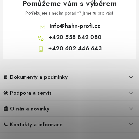
Pomůžeme vám s výběrem
Potřebujete s něčím poradit? Jsme tu pro vás!
info
@
hahn-profi.cz
+420 558 842 080
HEYLO - HEPA filtr/hlavní f
+420 602 446 643
Z
á
📄 Dokumenty a podmínky
p
a
🛠️ Podpora a servis
Obchodní podmínky
t
í
Reklamační řád
📰 O nás a novinky
FAQ – Často kladené otázky
Ochrana osobních údajů
Servis
Zpětný odběr elektrozařízení
📞 Kontakty a informace
Novinky
Reklamace
Blog