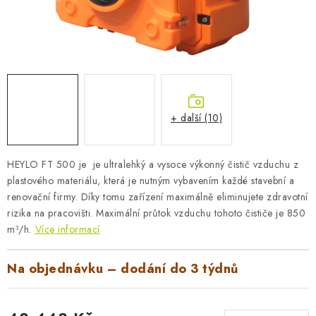
AKUMULAČNÍ KAMNA
ELEKTRICKÉ KRBY
OUTLET
Obchodní podmínky
FAQ
Servis
Reklamace
Kontakty
+ další (10)
Ceny přepravy
Ochrana osobních údajů
Náhradní díly Könner & Söhnen
Reklamační řád
HEYLO FT 500 je je ultralehký a vysoce výkonný čistič vzduchu z
Slovník pojmů
Zpětný odběr elektrozařízení a baterií
plastového materiálu, která je nutným vybavením každé stavební a
renovační firmy. Díky tomu zařízení maximálně eliminujete zdravotní
Návody
Novinky
Blog
Reference
Katalog
rizika na pracovišti. Maximální průtok vzduchu tohoto čističe je
850
m³/h.
Více informací
Na objednávku – dodání do 3 týdnů