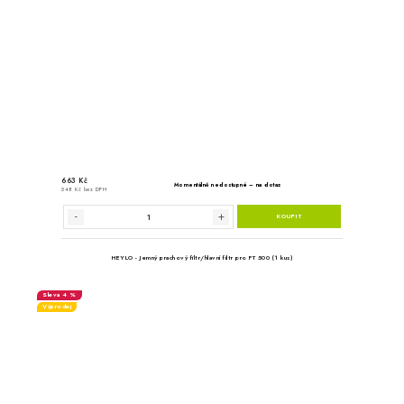
HEYLO - Filtr s aktivním uhlím/př