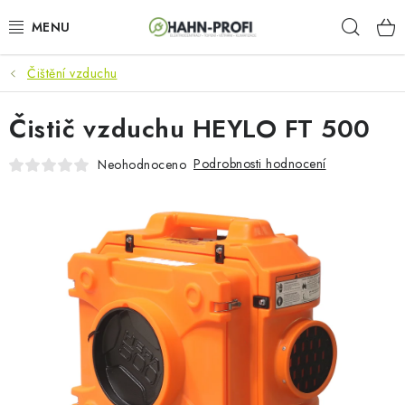
Přejít
Hleda
na
obsah
Čištění vzduchu
KLIMATIZACE
Čistič vzduchu HEYLO FT 500
ELEKTROCENTRÁLY
Podrobnosti hodnocení
Neohodnoceno
ZAHRADNÍ TECHNIKA
STAVEBNÍ TECHNIKA
AKU NÁŘADÍ
ODVLHČOVAČE
TOPIDLA