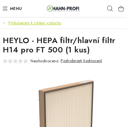
Přejít
Hleda
na
obsah
Příslušenství k čištění vzduchu
KLIMATIZACE
HEYLO - HEPA filtr/hlavní filtr
ELEKTROCENTRÁLY
H14 pro FT 500 (1 kus)
ZAHRADNÍ TECHNIKA
Podrobnosti hodnocení
Neohodnoceno
STAVEBNÍ TECHNIKA
AKU NÁŘADÍ
ODVLHČOVAČE
TOPIDLA