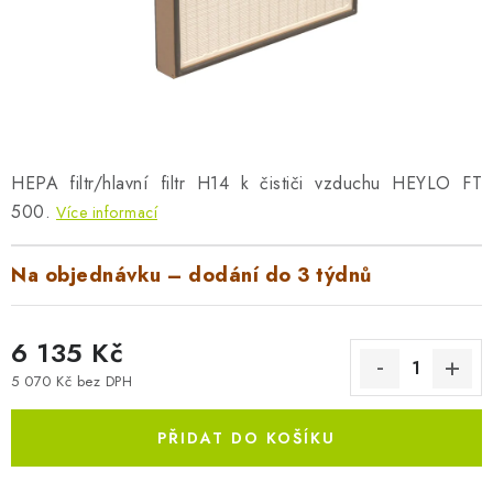
AKUMULAČNÍ KAMNA
ELEKTRICKÉ KRBY
OUTLET
Obchodní podmínky
FAQ
Servis
Reklamace
Kontakty
HEPA filtr/hlavní filtr H14 k čističi vzduchu HEYLO FT
500.
Ceny přepravy
Více informací
Ochrana osobních údajů
Náhradní díly Könner & Söhnen
Reklamační řád
Na objednávku – dodání do 3 týdnů
Slovník pojmů
Zpětný odběr elektrozařízení a baterií
Návody
Novinky
Blog
Reference
Katalog
6 135 Kč
5 070 Kč bez DPH
Měrná cena:
PŘIDAT DO KOŠÍKU