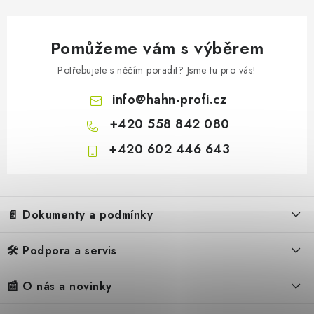
Pomůžeme vám s výběrem
Potřebujete s něčím poradit? Jsme tu pro vás!
info
@
hahn-profi.cz
+420 558 842 080
+420 602 446 643
Z
á
📄 Dokumenty a podmínky
p
a
🛠️ Podpora a servis
Obchodní podmínky
t
í
Reklamační řád
📰 O nás a novinky
FAQ – Často kladené otázky
Ochrana osobních údajů
Servis