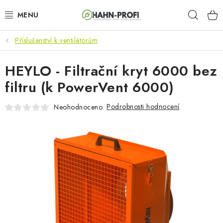
Přejít
Hleda
na
obsah
Příslušenství k ventilátorům
KLIMATIZACE
HEYLO - Filtrační kryt 6000 bez
ELEKTROCENTRÁLY
filtru (k PowerVent 6000)
ZAHRADNÍ TECHNIKA
Podrobnosti hodnocení
Neohodnoceno
STAVEBNÍ TECHNIKA
AKU NÁŘADÍ
ODVLHČOVAČE
TOPIDLA