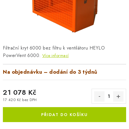
AKUMULAČNÍ KAMNA
ELEKTRICKÉ KRBY
OUTLET
Obchodní podmínky
FAQ
Servis
Reklamace
Kontakty
Filtrační kryt 6000 bez filtru k ventilátoru HEYLO
PowerVent 6000.
Ceny přepravy
Ochrana osobních údajů
Více informací
Náhradní díly Könner & Söhnen
Reklamační řád
Na objednávku – dodání do 3 týdnů
Slovník pojmů
Zpětný odběr elektrozařízení a baterií
Návody
Novinky
Blog
Reference
Katalog
21 078 Kč
17 420 Kč bez DPH
Měrná cena:
PŘIDAT DO KOŠÍKU