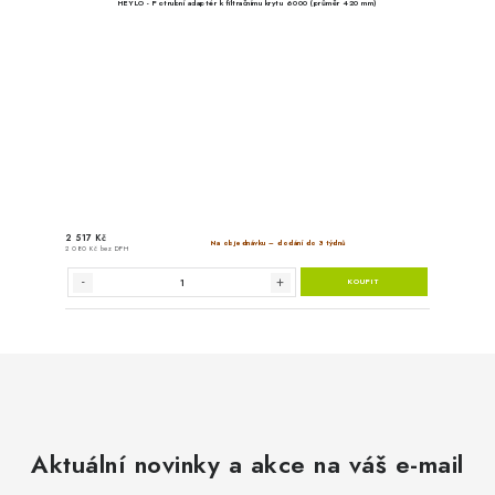
3 586 Kč
Na objed
2 964 Kč bez DPH
Aktuální novinky a akce na váš e-mail